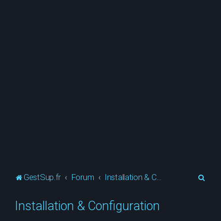
R
GestSup.fr
Forum
Installation & Configuration
e
Installation & Configuration
c
h