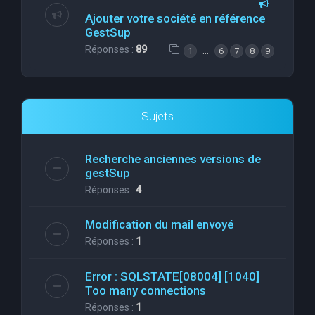
Ajouter votre société en référence
GestSup
Réponses :
89
…
1
6
7
8
9
Sujets
Recherche anciennes versions de
gestSup
Réponses :
4
Modification du mail envoyé
Réponses :
1
Error : SQLSTATE[08004] [1040]
Too many connections
Réponses :
1