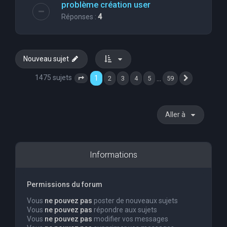
problème création user
Réponses :
4
Nouveau sujet
1475 sujets
1
…
2
3
4
5
59
Page
1
sur
59
Suivante
Aller à
Informations
Permissions du forum
Vous
ne pouvez pas
poster de nouveaux sujets
Vous
ne pouvez pas
répondre aux sujets
Vous
ne pouvez pas
modifier vos messages