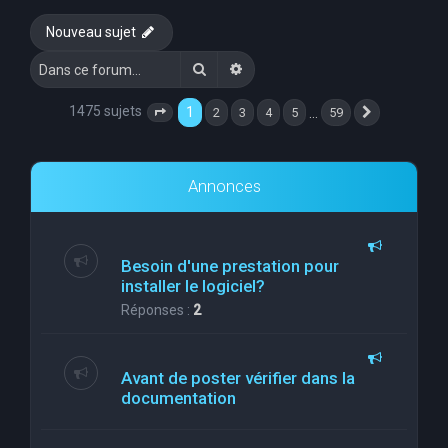
e
Nouveau sujet
r
Rechercher
Recherche avancée
c
h
1475 sujets
1
…
2
3
4
5
59
Page
1
sur
59
Suivante
e
r
Annonces
Besoin d'une prestation pour
installer le logiciel?
Réponses :
2
Avant de poster vérifier dans la
documentation