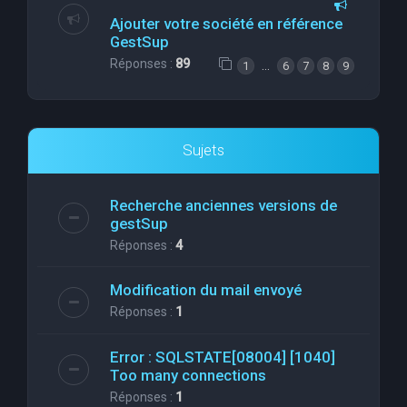
Ajouter votre société en référence
GestSup
Réponses :
89
…
1
6
7
8
9
Sujets
Recherche anciennes versions de
gestSup
Réponses :
4
Modification du mail envoyé
Réponses :
1
Error : SQLSTATE[08004] [1040]
Too many connections
Réponses :
1