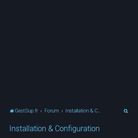
R
GestSup.fr
Forum
Installation & Configuration
e
Installation & Configuration
c
h