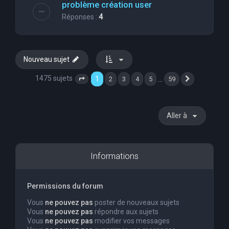
problème création user
Réponses :
4
Nouveau sujet
1475 sujets
1
…
2
3
4
5
59
Page
1
sur
59
Suivante
Aller à
Informations
Permissions du forum
Vous
ne pouvez pas
poster de nouveaux sujets
Vous
ne pouvez pas
répondre aux sujets
Vous
ne pouvez pas
modifier vos messages