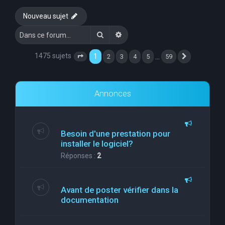
e
Nouveau sujet
r
Rechercher
Recherche avancée
c
h
1475 sujets
1
…
2
3
4
5
59
Page
1
sur
59
Suivante
e
r
Annonces
Besoin d'une prestation pour
installer le logiciel?
Réponses :
2
Avant de poster vérifier dans la
documentation