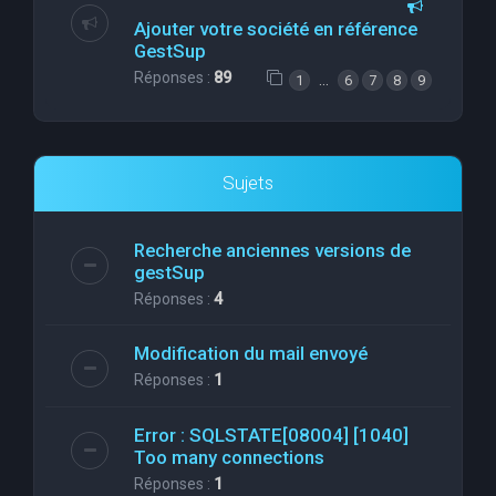
Ajouter votre société en référence
GestSup
Réponses :
89
…
1
6
7
8
9
Sujets
Recherche anciennes versions de
gestSup
Réponses :
4
Modification du mail envoyé
Réponses :
1
Error : SQLSTATE[08004] [1040]
Too many connections
Réponses :
1