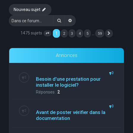
e
Nouveau sujet
r
Rechercher
Recherche avancée
c
h
1475 sujets
1
…
2
3
4
5
59
Page
1
sur
59
Suivante
e
r
Annonces
Besoin d'une prestation pour
installer le logiciel?
Réponses :
2
Avant de poster vérifier dans la
documentation