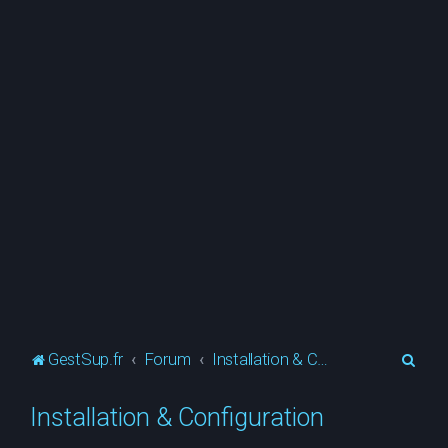
R
GestSup.fr
Forum
Installation & Configuration
e
Installation & Configuration
c
h