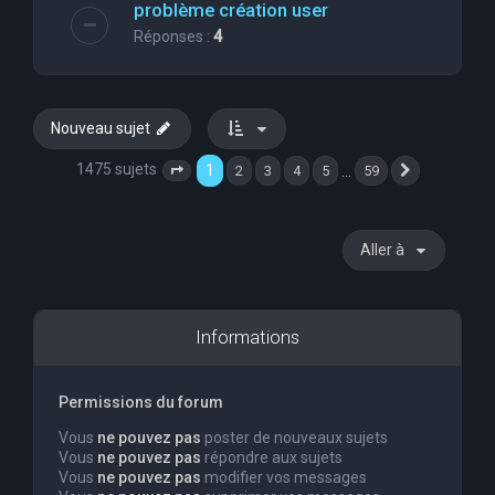
problème création user
Réponses :
4
Nouveau sujet
1475 sujets
1
…
2
3
4
5
59
Page
1
sur
59
Suivante
Aller à
Informations
Permissions du forum
Vous
ne pouvez pas
poster de nouveaux sujets
Vous
ne pouvez pas
répondre aux sujets
Vous
ne pouvez pas
modifier vos messages