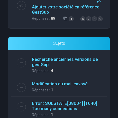
Ajouter votre société en référence
GestSup
Réponses :
89
…
1
6
7
8
9
Sujets
Recherche anciennes versions de
gestSup
Réponses :
4
Modification du mail envoyé
Réponses :
1
Error : SQLSTATE[08004] [1040]
Too many connections
Réponses :
1