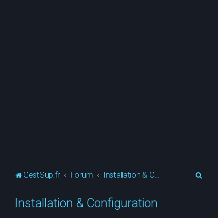
R
GestSup.fr
Forum
Installation & Configuration
e
Installation & Configuration
c
h