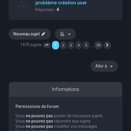
problème création user
Réponses :
4
Nouveau sujet
1475 sujets
1
…
2
3
4
5
59
Page
1
sur
59
Suivante
Aller à
Informations
Permissions du forum
Vous
ne pouvez pas
poster de nouveaux sujets
Vous
ne pouvez pas
répondre aux sujets
Vous
ne pouvez pas
modifier vos messages