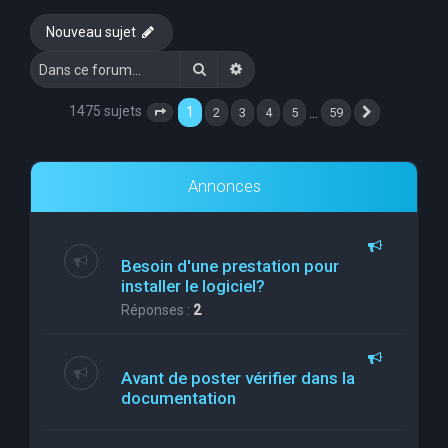
e
Nouveau sujet
r
Rechercher
Recherche avancée
c
h
1475 sujets
1
…
2
3
4
5
59
Page
1
sur
59
Suivante
e
r
Annonces
Besoin d'une prestation pour
installer le logiciel?
Réponses :
2
Avant de poster vérifier dans la
documentation