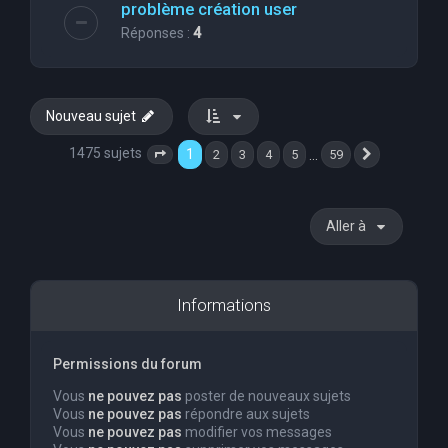
problème création user
Réponses :
4
Nouveau sujet
1475 sujets
1
…
2
3
4
5
59
Page
1
sur
59
Suivante
Aller à
Informations
Permissions du forum
Vous
ne pouvez pas
poster de nouveaux sujets
Vous
ne pouvez pas
répondre aux sujets
Vous
ne pouvez pas
modifier vos messages