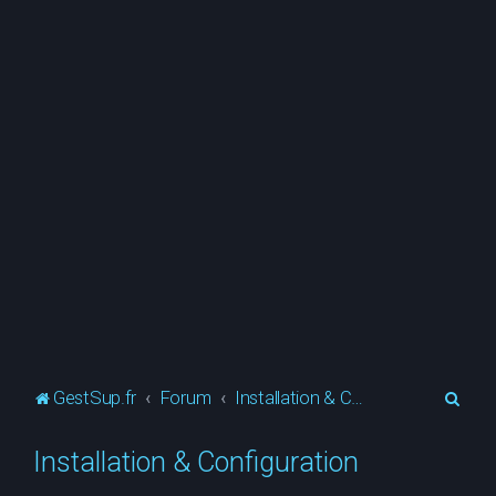
R
GestSup.fr
Forum
Installation & Configuration
e
Installation & Configuration
c
h