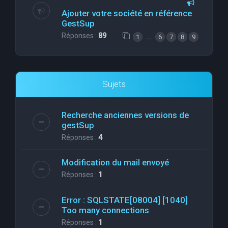
Ajouter votre société en référence
GestSup
Réponses :
89
…
1
6
7
8
9
Sujets
Recherche anciennes versions de
gestSup
Réponses :
4
Modification du mail envoyé
Réponses :
1
Error : SQLSTATE[08004] [1040]
Too many connections
Réponses :
1