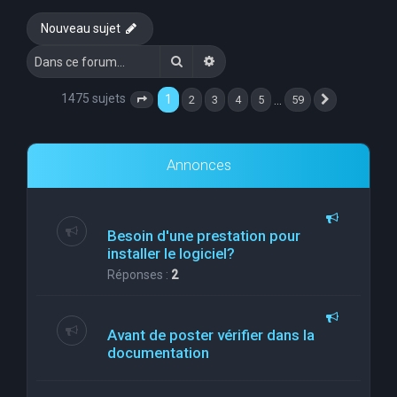
e
Nouveau sujet
r
Rechercher
Recherche avancée
c
h
1475 sujets
1
…
2
3
4
5
59
Page
1
sur
59
Suivante
e
r
Annonces
Besoin d'une prestation pour
installer le logiciel?
Réponses :
2
Avant de poster vérifier dans la
documentation