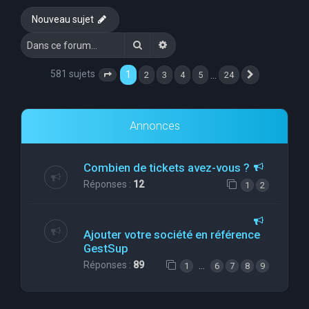
e
Nouveau sujet
r
Rechercher
Recherche avancée
c
h
581 sujets
1
…
2
3
4
5
24
Page
1
sur
24
Suivante
e
r
Annonces
Combien de tickets avez-vous ?
Réponses :
12
1
2
Ajouter votre société en référence
GestSup
Réponses :
89
…
1
6
7
8
9