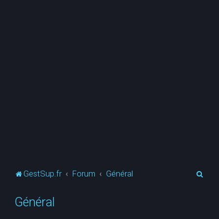
R
GestSup.fr
Forum
Général
e
Général
c
h