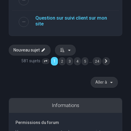
Question sur suivi client sur mon
site
Nouveau sujet
581 sujets
1
…
2
3
4
5
24
Page
1
sur
24
Suivante
Aller à
Informations
Permissions du forum