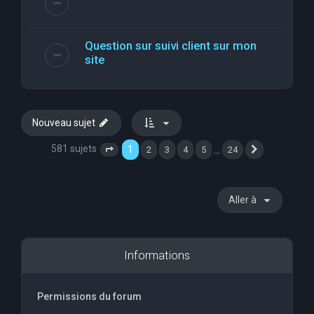
Question sur suivi client sur mon
site
Nouveau sujet
581 sujets
1
…
2
3
4
5
24
Page
1
sur
24
Suivante
Aller à
Informations
Permissions du forum