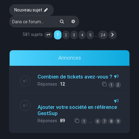
e
Nouveau sujet
r
Rechercher
Recherche avancée
c
h
581 sujets
1
…
2
3
4
5
24
Page
1
sur
24
Suivante
e
r
Annonces
Combien de tickets avez-vous ?
Réponses :
12
1
2
Ajouter votre société en référence
GestSup
Réponses :
89
…
1
6
7
8
9