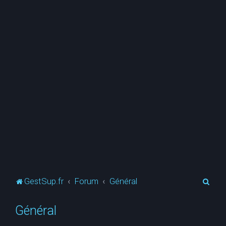
R
GestSup.fr
Forum
Général
e
Général
c
h