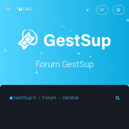
FAQ
Forum GestSup
R
GestSup.fr
Forum
Général
e
c
h