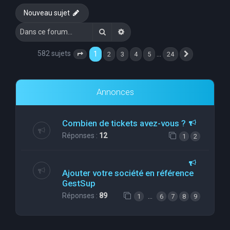
Nouveau sujet
Rechercher
Recherche avancée
582 sujets
1
…
2
3
4
5
24
Page
1
sur
24
Suivante
Annonces
Combien de tickets avez-vous ?
Réponses :
12
1
2
Ajouter votre société en référence
GestSup
Réponses :
89
…
1
6
7
8
9