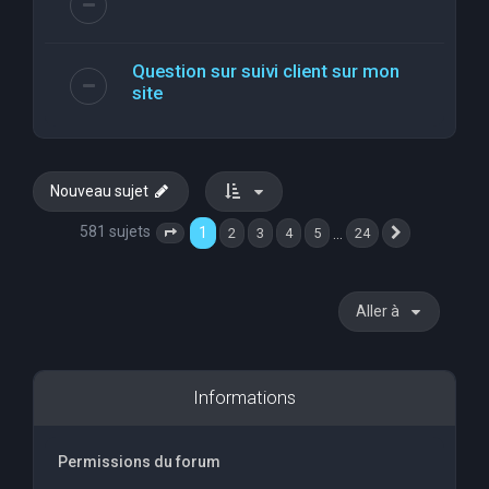
Question sur suivi client sur mon
site
Nouveau sujet
581 sujets
1
…
2
3
4
5
24
Page
1
sur
24
Suivante
Aller à
Informations
Permissions du forum