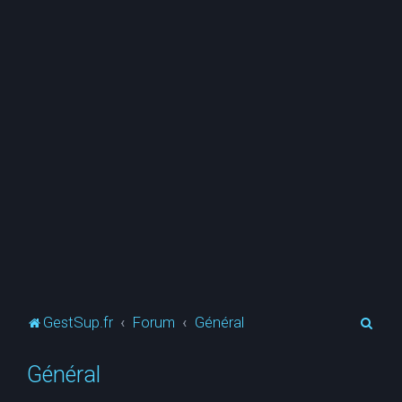
R
GestSup.fr
Forum
Général
e
Général
c
h