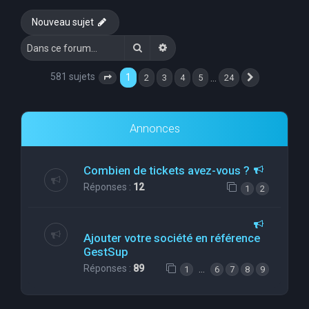
e
Nouveau sujet
r
Rechercher
Recherche avancée
c
h
581 sujets
1
…
2
3
4
5
24
Page
1
sur
24
Suivante
e
r
Annonces
Combien de tickets avez-vous ?
Réponses :
12
1
2
Ajouter votre société en référence
GestSup
Réponses :
89
…
1
6
7
8
9