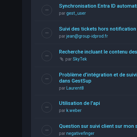
Synchronisation Entra ID automati
par
gest_user
Suivi des tickets hors notification
par
jean@group-idprod.fr
Recherche incluant le contenu des
par
SkyTek
Problème d’intégration et de suiv
dans GestSup
par
Laurent8
Utilisation de l'api
par
k.weber
Question sur suivi client sur mon 
par
negativefinger