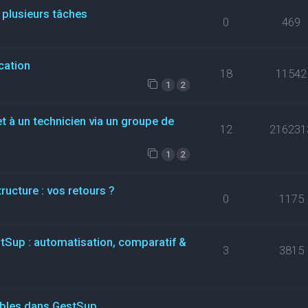
 plusieurs tâches
0
469
cation
18
11542
1
2
t à un technicien via un groupe de
12
216231
1
2
ructure : vos retours ?
0
1175
stSup : automatisation, comparatif &
3
3815
ables dans GestSup