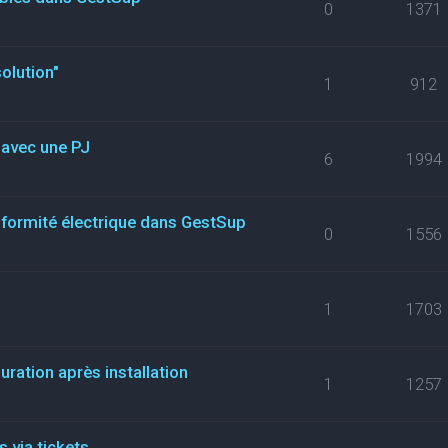
0
1371
olution"
1
912
t avec une PJ
6
1994
nformité électrique dans GestSup
0
1556
1
1703
uration après installation
1
1257
 via tickets