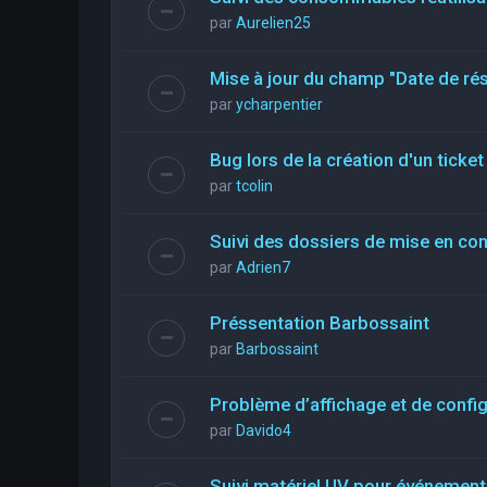
par
Aurelien25
Mise à jour du champ "Date de rés
par
ycharpentier
Bug lors de la création d'un ticke
par
tcolin
Suivi des dossiers de mise en co
par
Adrien7
Préssentation Barbossaint
par
Barbossaint
Problème d’affichage et de config
par
Davido4
Suivi matériel UV pour événements