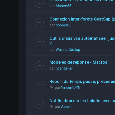
par
Marcm65
Connexion inter-forêts GestSup 
par
boober05
Outils d’analyse automatisée : jus
?
par
WassupGestup
Modèles de réponse - Macros
par
ncandelier
Report du temps passé, précéde
par
VincentDYN
Notification sur les tickets avec p
par
Axiom