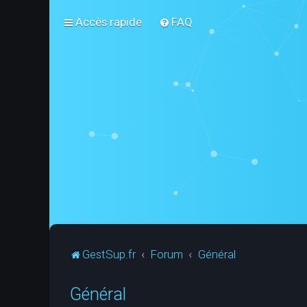
Accès rapide
FAQ
GestSup.fr
Forum
Général
Général