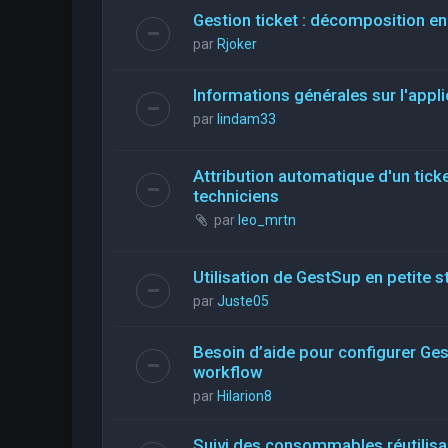
Gestion ticket : décomposition en
par
Rjoker
Informations générales sur l'appli
par
lindam33
Attribution automatique d'un ticke
techniciens
par
leo_mrtn
Utilisation de GestSup en petite st
par
Juste05
Besoin d’aide pour configurer Ge
workflow
par
Hilarion8
Suivi des consommables réutilis