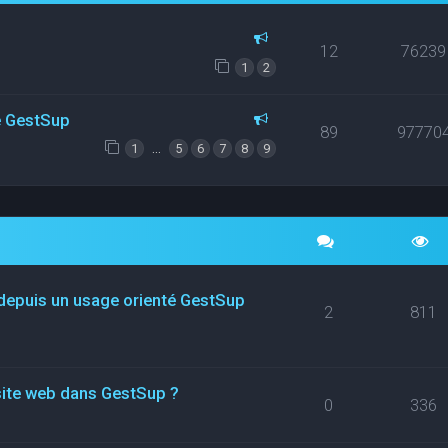
12
76239
1
2
ce GestSup
89
97770
…
1
5
6
7
8
9
 depuis un usage orienté GestSup
2
811
site web dans GestSup ?
0
336