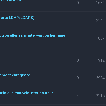
0
1634
(ports LDAP/LDAPS)
4
2143
qu’où aller sans intervention humaine
1
1857
0
1912
mment enregistré
9
5984
arfois le mauvais interlocuteur
4
2115