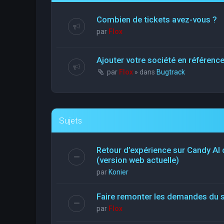
Combien de tickets avez-vous ?
par
Flox
Ajouter votre société en référen
par
Flox
» dans
Bugtrack
Sujets
Retour d’expérience sur Candy AI
(version web actuelle)
par
Konier
Faire remonter les demandes du 
par
Flox