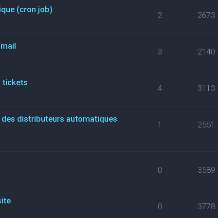
que (cron job)
2
2673
 mail
3
2140
 tickets
4
3113
i des distributeurs automatiques
1
2551
0
3589
site
0
3778