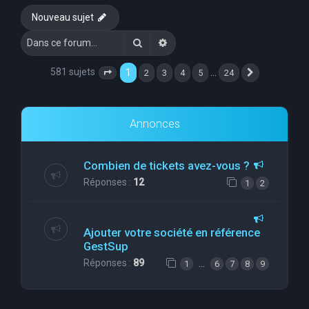
Nouveau sujet
Rechercher
Recherche avancée
581 sujets
1
…
2
3
4
5
24
Page
1
sur
24
Suivante
Annonces
Combien de tickets avez-vous ?
Réponses :
12
1
2
Ajouter votre société en référence
GestSup
Réponses :
89
…
1
6
7
8
9