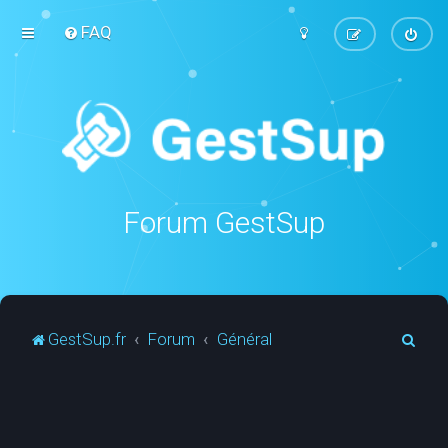
FAQ
Forum GestSup
R
GestSup.fr
Forum
Général
e
c
h