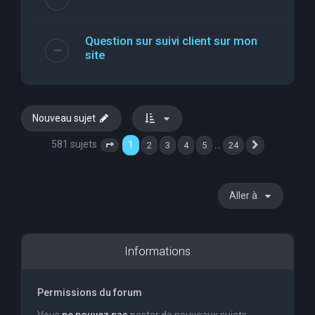
Question sur suivi client sur mon
site
Nouveau sujet
581 sujets
1
…
2
3
4
5
24
Page
1
sur
24
Suivante
Aller à
Informations
Permissions du forum
Vous
ne pouvez pas
poster de nouveaux sujets