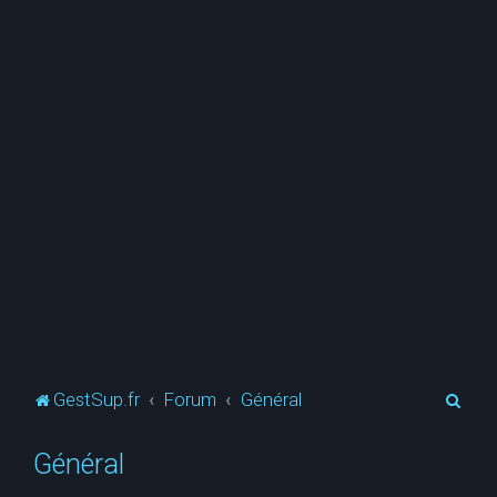
R
GestSup.fr
Forum
Général
e
Général
c
h