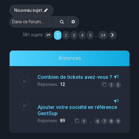
e
Nouveau sujet
r
Rechercher
Recherche avancée
c
h
581 sujets
1
…
2
3
4
5
24
Page
1
sur
24
Suivante
e
r
Annonces
Combien de tickets avez-vous ?
Réponses :
12
1
2
Ajouter votre société en référence
GestSup
Réponses :
89
…
1
6
7
8
9