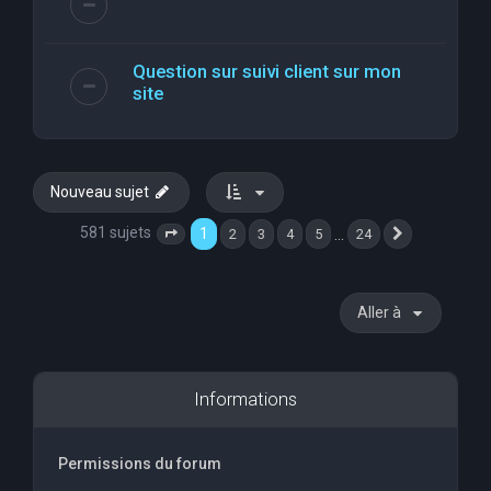
Question sur suivi client sur mon
site
Nouveau sujet
581 sujets
1
…
2
3
4
5
24
Page
1
sur
24
Suivante
Aller à
Informations
Permissions du forum