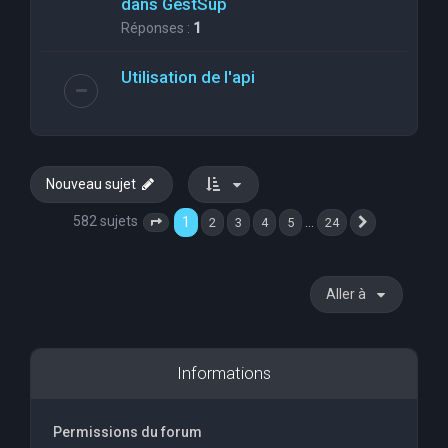
dans GestSup
Réponses :
1
Utilisation de l'api
Nouveau sujet
582 sujets
1
…
2
3
4
5
24
Page
1
sur
24
Suivante
Aller à
Informations
Permissions du forum