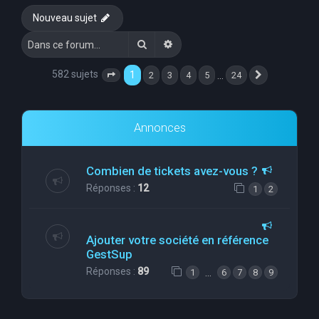
Nouveau sujet
Rechercher
Recherche avancée
582 sujets
1
…
2
3
4
5
24
Page
1
sur
24
Suivante
Annonces
Combien de tickets avez-vous ?
Réponses :
12
1
2
Ajouter votre société en référence
GestSup
Réponses :
89
…
1
6
7
8
9