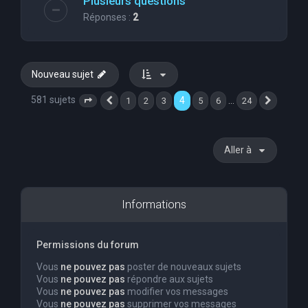
Plusieurs questions
Réponses :
2
Nouveau sujet
581 sujets
4
…
1
2
3
5
6
24
Page
4
Précédente
sur
24
Suivant
Aller à
Informations
Permissions du forum
Vous
ne pouvez pas
poster de nouveaux sujets
Vous
ne pouvez pas
répondre aux sujets
Vous
ne pouvez pas
modifier vos messages
Vous
ne pouvez pas
supprimer vos messages