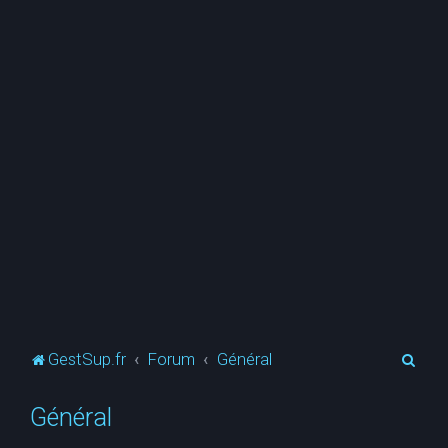
R
GestSup.fr
Forum
Général
e
Général
c
h