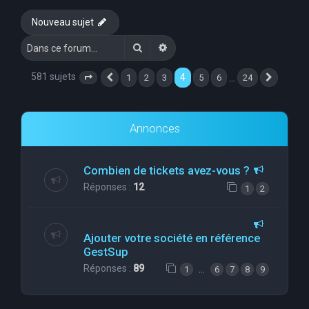
e
Nouveau sujet
r
Rechercher
Recherche avancée
c
h
581 sujets
4
…
1
2
3
5
6
24
Page
4
Précédente
sur
24
Suivant
e
r
Annonces
Combien de tickets avez-vous ?
Réponses :
12
1
2
Ajouter votre société en référence
GestSup
Réponses :
89
…
1
6
7
8
9