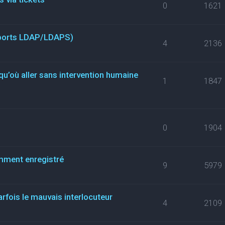
0
1621
(ports LDAP/LDAPS)
4
2136
qu’où aller sans intervention humaine
1
1847
0
1904
mment enregistré
9
5979
arfois le mauvais interlocuteur
4
2109