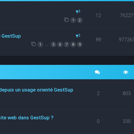
12
76227
1
2
ce GestSup
89
97726
…
1
5
6
7
8
9
 depuis un usage orienté GestSup
2
803
site web dans GestSup ?
0
330