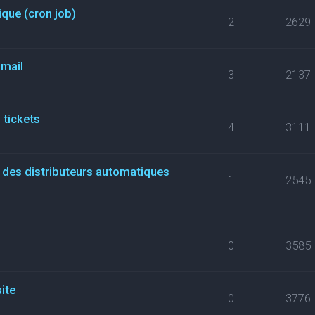
que (cron job)
2
2629
 mail
3
2137
 tickets
4
3111
i des distributeurs automatiques
1
2545
0
3585
site
0
3776