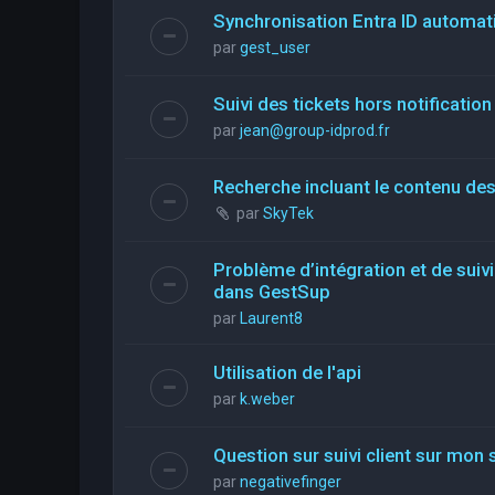
Synchronisation Entra ID automati
par
gest_user
Suivi des tickets hors notification
par
jean@group-idprod.fr
Recherche incluant le contenu des
par
SkyTek
Problème d’intégration et de suiv
dans GestSup
par
Laurent8
Utilisation de l'api
par
k.weber
Question sur suivi client sur mon 
par
negativefinger