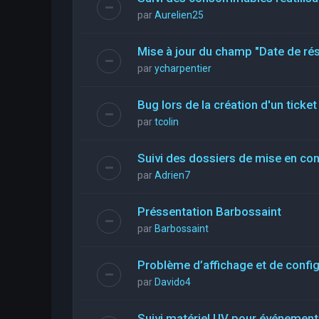
par
Aurelien25
Mise à jour du champ "Date de rés
par
ycharpentier
Bug lors de la création d'un ticke
par
tcolin
Suivi des dossiers de mise en co
par
Adrien7
Préssentation Barbossaint
par
Barbossaint
Problème d’affichage et de config
par
Davido4
Suivi matériel UV pour événements