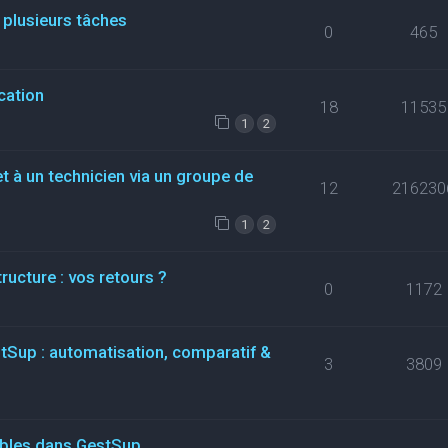
 plusieurs tâches
0
465
cation
18
11535
1
2
t à un technicien via un groupe de
12
216230
1
2
ructure : vos retours ?
0
1172
stSup : automatisation, comparatif &
3
3809
ables dans GestSup