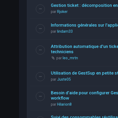
Gestion ticket : décomposition en
par
Rjoker
Informations générales sur l'appli
par
lindam33
Attribution automatique d'un ticke
techniciens
par
leo_mrtn
Utilisation de GestSup en petite st
par
Juste05
Besoin d’aide pour configurer Ge
workflow
par
Hilarion8
Suivi des consommables réutilis