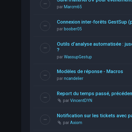
par
Marcm65
Connexion inter-forêts GestSup 
par
boober05
Outils d’analyse automatisée : jus
?
par
WassupGestup
Modèles de réponse - Macros
par
ncandelier
Report du temps passé, précéde
par
VincentDYN
Notification sur les tickets avec p
par
Axiom