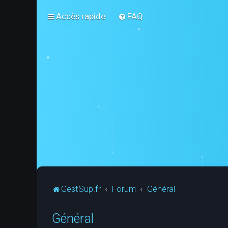
Accès rapide
FAQ
GestSup.fr
Forum
Général
Général