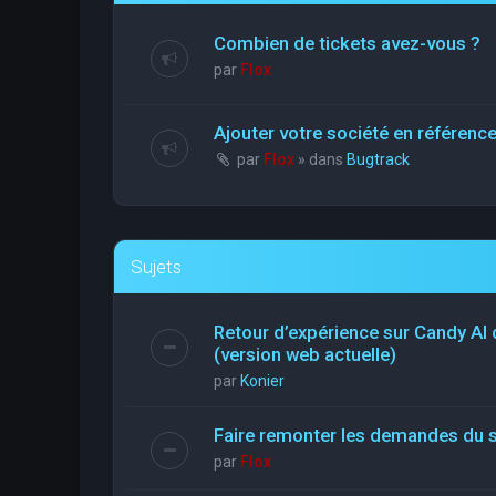
Combien de tickets avez-vous ?
par
Flox
Ajouter votre société en référen
par
Flox
» dans
Bugtrack
Sujets
Retour d’expérience sur Candy AI
(version web actuelle)
par
Konier
Faire remonter les demandes du 
par
Flox