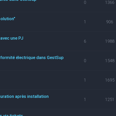
0
1366
olution"
1
906
t avec une PJ
6
1988
nformité électrique dans GestSup
0
1548
1
1695
uration après installation
1
1251
 via tickets