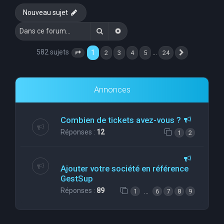
Nouveau sujet
Rechercher
Recherche avancée
582 sujets
1
…
2
3
4
5
24
Page
1
sur
24
Suivante
Annonces
Combien de tickets avez-vous ?
Réponses :
12
1
2
Ajouter votre société en référence
GestSup
Réponses :
89
…
1
6
7
8
9