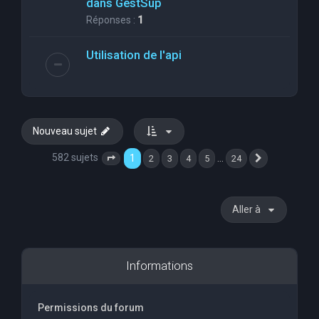
dans GestSup
Réponses :
1
Utilisation de l'api
Nouveau sujet
582 sujets
1
…
2
3
4
5
24
Page
1
sur
24
Suivante
Aller à
Informations
Permissions du forum