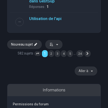
dans GestSup
Réponses :
1
Utilisation de l'api
Nouveau sujet
582 sujets
1
…
2
3
4
5
24
Page
1
sur
24
Suivante
Aller à
Informations
Permissions du forum