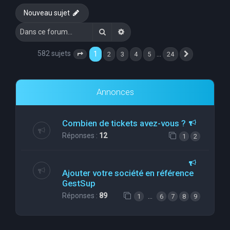
Nouveau sujet
Rechercher
Recherche avancée
582 sujets
1
…
2
3
4
5
24
Page
1
sur
24
Suivante
Annonces
Combien de tickets avez-vous ?
Réponses :
12
1
2
Ajouter votre société en référence
GestSup
Réponses :
89
…
1
6
7
8
9