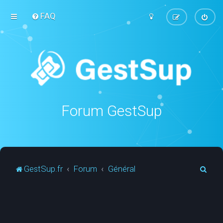
FAQ
Forum GestSup
R
GestSup.fr
Forum
Général
e
c
h