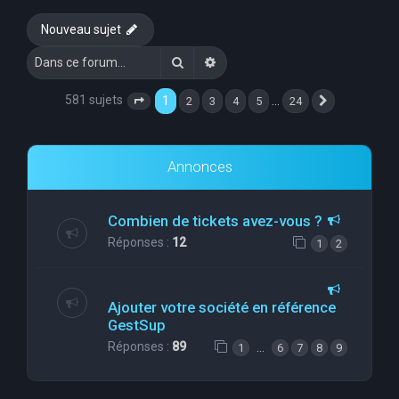
e
Nouveau sujet
r
Rechercher
Recherche avancée
c
h
581 sujets
1
…
2
3
4
5
24
Page
1
sur
24
Suivante
e
r
Annonces
Combien de tickets avez-vous ?
Réponses :
12
1
2
Ajouter votre société en référence
GestSup
Réponses :
89
…
1
6
7
8
9