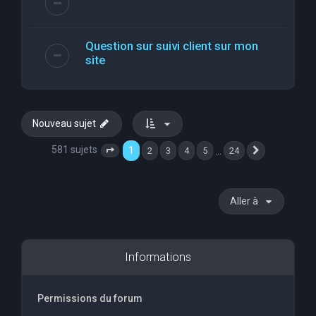
Question sur suivi client sur mon
site
Nouveau sujet
581 sujets
1
…
2
3
4
5
24
Page
1
sur
24
Suivante
Aller à
Informations
Permissions du forum