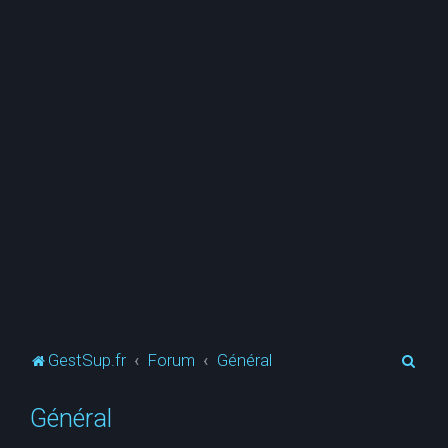
R
GestSup.fr
Forum
Général
e
Général
c
h