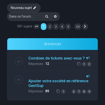
e
Nouveau sujet
r
Rechercher
Recherche avancée
c
h
581 sujets
1
…
2
3
4
5
24
Page
1
sur
24
Suivante
e
r
Annonces
Combien de tickets avez-vous ?
Réponses :
12
1
2
Ajouter votre société en référence
GestSup
Réponses :
89
…
1
6
7
8
9