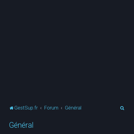
R
GestSup.fr
Forum
Général
e
Général
c
h