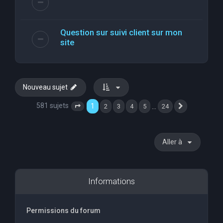
Question sur suivi client sur mon
site
Nouveau sujet
581 sujets
1
…
2
3
4
5
24
Page
1
sur
24
Suivante
Aller à
Informations
Permissions du forum