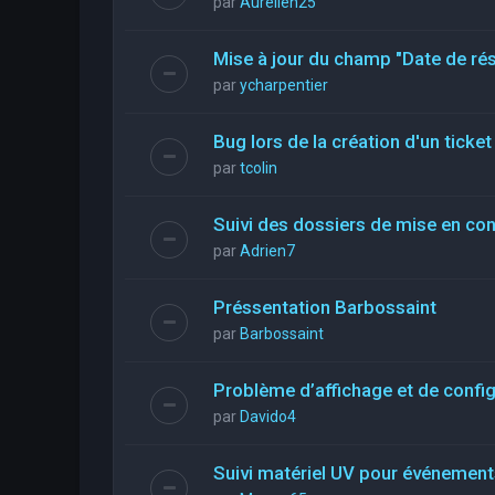
par
Aurelien25
Mise à jour du champ "Date de rés
par
ycharpentier
Bug lors de la création d'un ticke
par
tcolin
Suivi des dossiers de mise en co
par
Adrien7
Préssentation Barbossaint
par
Barbossaint
Problème d’affichage et de config
par
Davido4
Suivi matériel UV pour événements