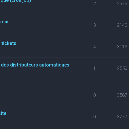
2
2673
 mail
3
2140
 tickets
4
3113
i des distributeurs automatiques
1
2550
0
3587
site
0
3777