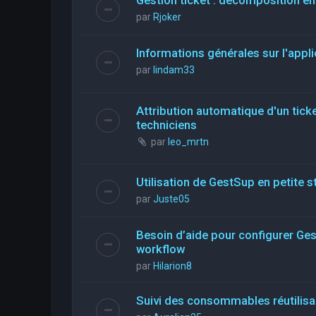
Gestion ticket : décomposition en
par
Rjoker
Informations générales sur l'appli
par
lindam33
Attribution automatique d'un ticke
techniciens
par
leo_mrtn
Utilisation de GestSup en petite st
par
Juste05
Besoin d’aide pour configurer Ge
workflow
par
Hilarion8
Suivi des consommables réutilis