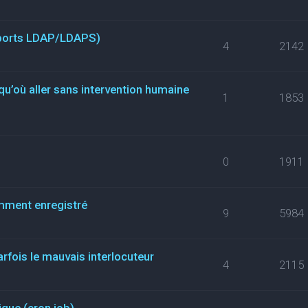
(ports LDAP/LDAPS)
4
2142
qu’où aller sans intervention humaine
1
1853
0
1911
mment enregistré
9
5984
arfois le mauvais interlocuteur
4
2115
que (cron job)