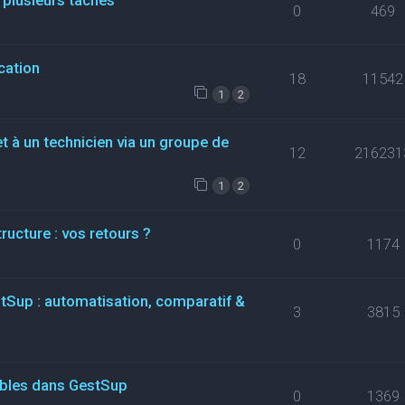
 plusieurs tâches
0
469
cation
18
11542
1
2
t à un technicien via un groupe de
12
216231
1
2
ructure : vos retours ?
0
1174
stSup : automatisation, comparatif &
3
3815
ables dans GestSup
0
1369