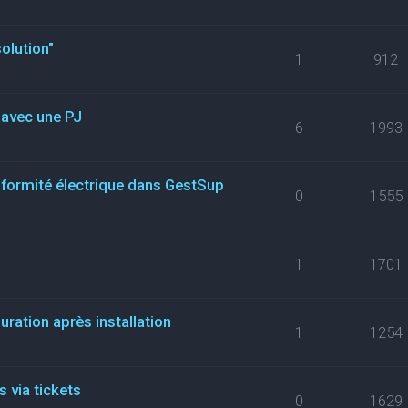
olution"
1
912
t avec une PJ
6
1993
nformité électrique dans GestSup
0
1555
1
1701
uration après installation
1
1254
 via tickets
0
1629