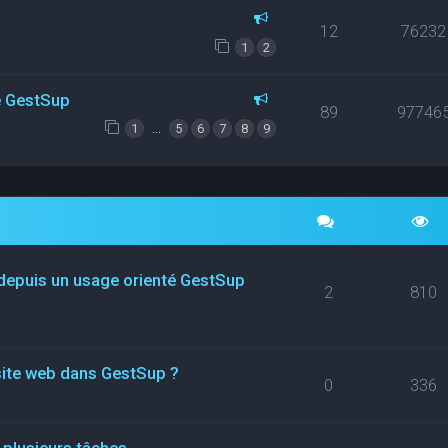
12
76232
1
2
ce GestSup
89
97746
…
1
5
6
7
8
9
 depuis un usage orienté GestSup
2
810
site web dans GestSup ?
0
336