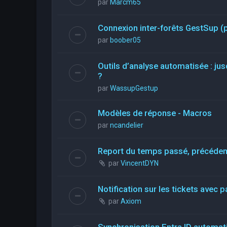
par
Marcm65
Connexion inter-forêts GestSup 
par
boober05
Outils d’analyse automatisée : jus
?
par
WassupGestup
Modèles de réponse - Macros
par
ncandelier
Report du temps passé, précéde
par
VincentDYN
Notification sur les tickets avec p
par
Axiom
Synchronisation Entra ID automati