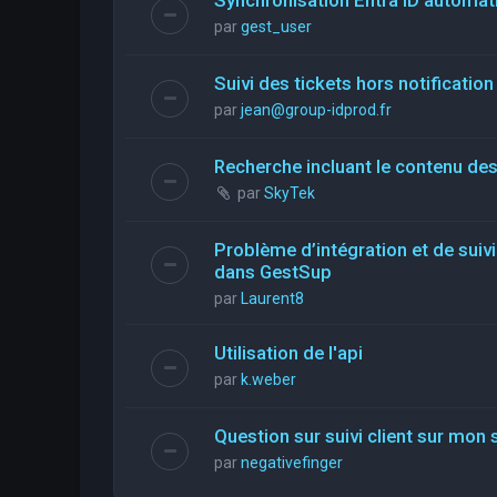
par
gest_user
Suivi des tickets hors notification
par
jean@group-idprod.fr
Recherche incluant le contenu des
par
SkyTek
Problème d’intégration et de suiv
dans GestSup
par
Laurent8
Utilisation de l'api
par
k.weber
Question sur suivi client sur mon 
par
negativefinger