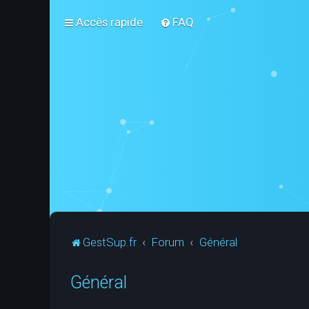
Accès rapide
FAQ
GestSup.fr
Forum
Général
Général