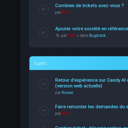
Combien de tickets avez-vous ?
par
Flox
Ajouter votre société en référen
par
Flox
» dans
Bugtrack
Sujets
Retour d’expérience sur Candy AI
(version web actuelle)
par
Konier
Faire remonter les demandes du 
par
Flox