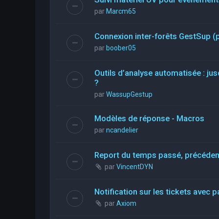
par
Marcm65
Connexion inter-forêts GestSup 
par
boober05
Outils d’analyse automatisée : jus
?
par
WassupGestup
Modèles de réponse - Macros
par
ncandelier
Report du temps passé, précéde
par
VincentDYN
Notification sur les tickets avec p
par
Axiom