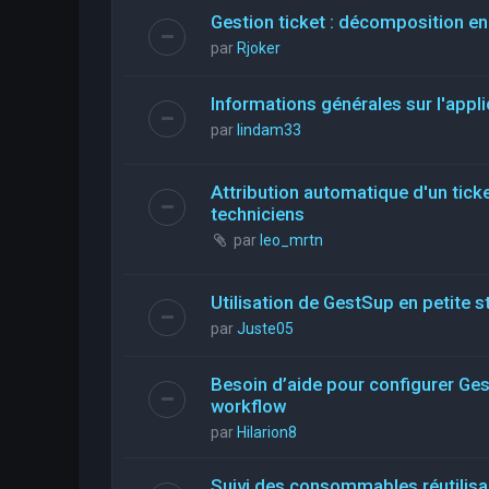
Gestion ticket : décomposition en
par
Rjoker
Informations générales sur l'appli
par
lindam33
Attribution automatique d'un ticke
techniciens
par
leo_mrtn
Utilisation de GestSup en petite st
par
Juste05
Besoin d’aide pour configurer Ge
workflow
par
Hilarion8
Suivi des consommables réutilis