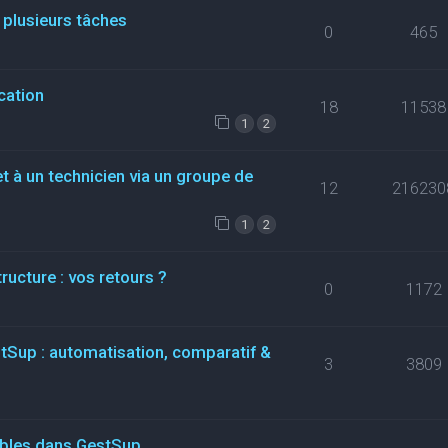
 plusieurs tâches
0
465
cation
18
11538
1
2
t à un technicien via un groupe de
12
216230
1
2
ructure : vos retours ?
0
1172
stSup : automatisation, comparatif &
3
3809
ables dans GestSup