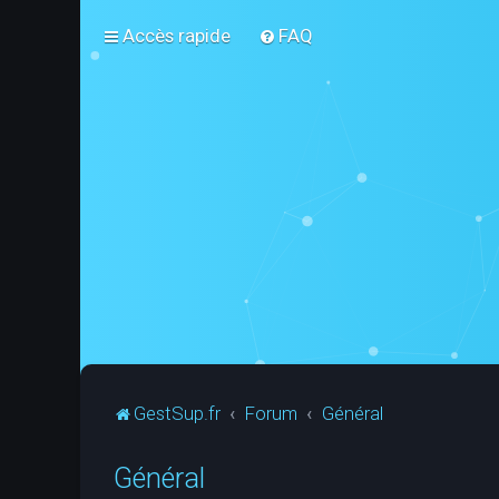
Accès rapide
FAQ
GestSup.fr
Forum
Général
Général