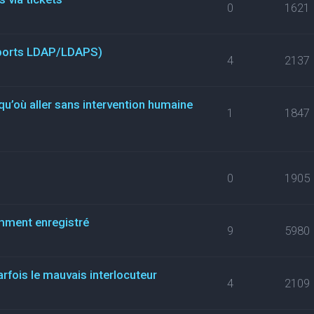
0
1621
(ports LDAP/LDAPS)
4
2137
qu’où aller sans intervention humaine
1
1847
0
1905
mment enregistré
9
5980
arfois le mauvais interlocuteur
4
2109