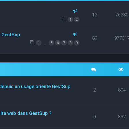
12
76230
1
2
ce GestSup
89
97731
…
1
5
6
7
8
9
 depuis un usage orienté GestSup
2
804
site web dans GestSup ?
0
332