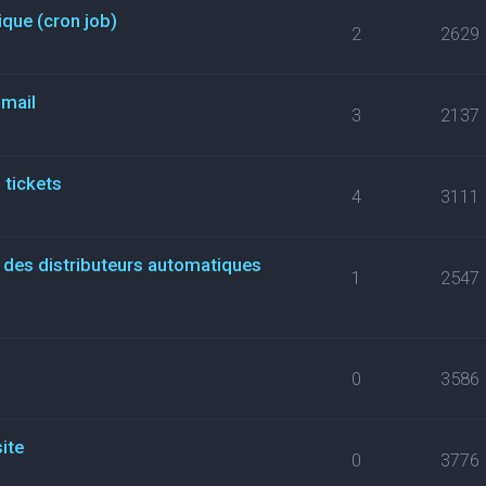
que (cron job)
2
2629
 mail
3
2137
 tickets
4
3111
i des distributeurs automatiques
1
2547
0
3586
site
0
3776