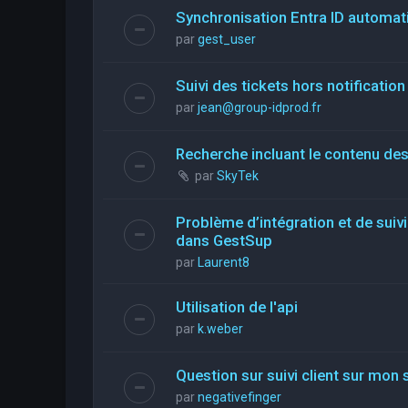
Synchronisation Entra ID automati
par
gest_user
Suivi des tickets hors notification
par
jean@group-idprod.fr
Recherche incluant le contenu des
par
SkyTek
Problème d’intégration et de suiv
dans GestSup
par
Laurent8
Utilisation de l'api
par
k.weber
Question sur suivi client sur mon 
par
negativefinger