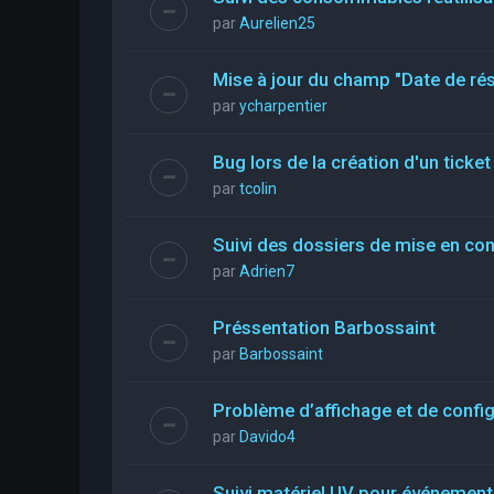
par
Aurelien25
Mise à jour du champ "Date de rés
par
ycharpentier
Bug lors de la création d'un ticke
par
tcolin
Suivi des dossiers de mise en co
par
Adrien7
Préssentation Barbossaint
par
Barbossaint
Problème d’affichage et de config
par
Davido4
Suivi matériel UV pour événements