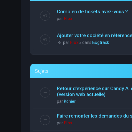
Combien de tickets avez-vous ?
par
Flox
Ajouter votre société en référen
par
Flox
» dans
Bugtrack
Sujets
Retour d’expérience sur Candy AI
(version web actuelle)
par
Konier
Faire remonter les demandes du 
par
Flox