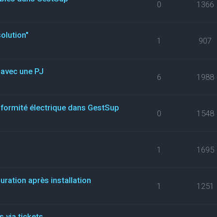
0
1366
olution"
1
907
t avec une PJ
6
1988
nformité électrique dans GestSup
0
1548
1
1695
uration après installation
1
1251
 via tickets