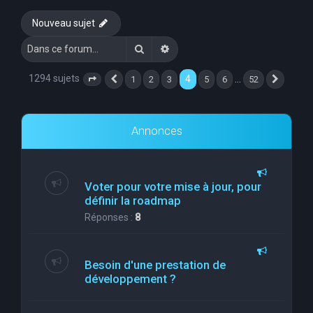
e
Nouveau sujet
r
Rechercher
Recherche avancée
c
h
1294 sujets
4
…
1
2
3
5
6
52
Page
4
Précédente
sur
52
Suivan
e
r
Annonces
Voter pour votre mise à jour, pour
définir la roadmap
Réponses :
8
Besoin d'une prestation de
développement ?