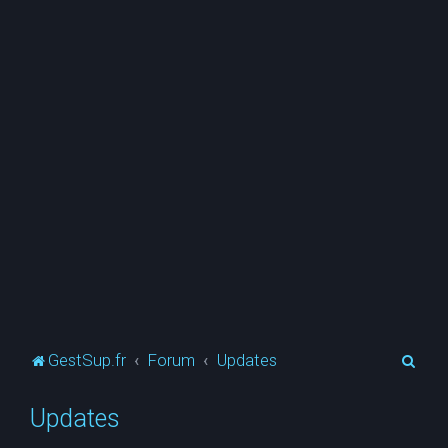
R
GestSup.fr
Forum
Updates
e
Updates
c
h