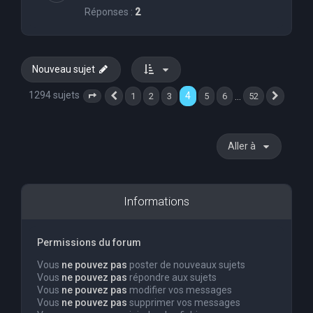
Réponses :
2
Nouveau sujet
1294 sujets
4
…
1
2
3
5
6
52
Page
4
Précédente
sur
52
Suivan
Aller à
Informations
Permissions du forum
Vous
ne pouvez pas
poster de nouveaux sujets
Vous
ne pouvez pas
répondre aux sujets
Vous
ne pouvez pas
modifier vos messages
Vous
ne pouvez pas
supprimer vos messages