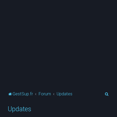
R
GestSup.fr
Forum
Updates
e
Updates
c
h