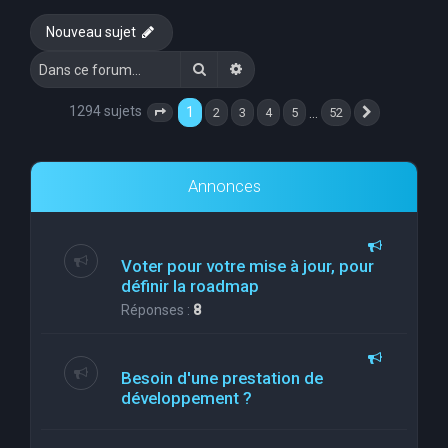
e
Nouveau sujet
r
Rechercher
Recherche avancée
c
h
1294 sujets
1
…
2
3
4
5
52
Page
1
sur
52
Suivante
e
r
Annonces
Voter pour votre mise à jour, pour
définir la roadmap
Réponses :
8
Besoin d'une prestation de
développement ?