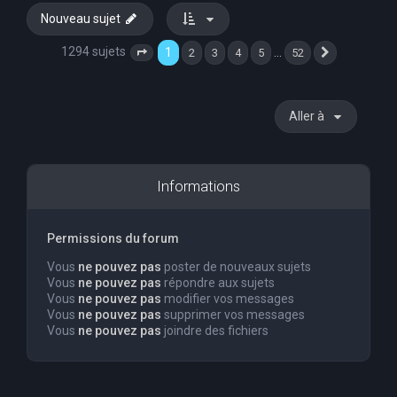
Nouveau sujet
1294 sujets
1
…
2
3
4
5
52
Page
1
sur
52
Suivante
Aller à
Informations
Permissions du forum
Vous
ne pouvez pas
poster de nouveaux sujets
Vous
ne pouvez pas
répondre aux sujets
Vous
ne pouvez pas
modifier vos messages
Vous
ne pouvez pas
supprimer vos messages
Vous
ne pouvez pas
joindre des fichiers