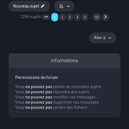
Nouveau sujet
1294 sujets
1
…
2
3
4
5
52
Page
1
sur
52
Suivante
Aller à
Informations
Permissions du forum
Vous
ne pouvez pas
poster de nouveaux sujets
Vous
ne pouvez pas
répondre aux sujets
Vous
ne pouvez pas
modifier vos messages
Vous
ne pouvez pas
supprimer vos messages
Vous
ne pouvez pas
joindre des fichiers