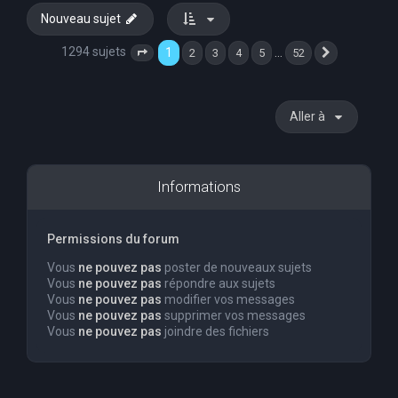
Nouveau sujet
1294 sujets
1
…
2
3
4
5
52
Page
1
sur
52
Suivante
Aller à
Informations
Permissions du forum
Vous
ne pouvez pas
poster de nouveaux sujets
Vous
ne pouvez pas
répondre aux sujets
Vous
ne pouvez pas
modifier vos messages
Vous
ne pouvez pas
supprimer vos messages
Vous
ne pouvez pas
joindre des fichiers