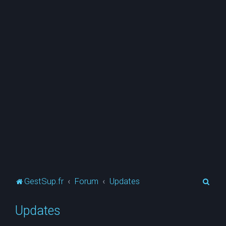
R
GestSup.fr
Forum
Updates
e
Updates
c
h