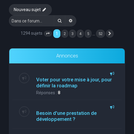
e
Nouveau sujet
r
Rechercher
Recherche avancée
c
h
1294 sujets
1
…
2
3
4
5
52
Page
1
sur
52
Suivante
e
r
Annonces
Voter pour votre mise à jour, pour
définir la roadmap
Réponses :
8
Besoin d'une prestation de
développement ?