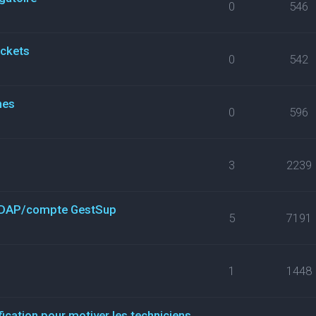
0
546
ickets
0
542
nes
0
596
3
2239
n LDAP/compte GestSup
5
7191
1
1448
fication pour motiver les techniciens