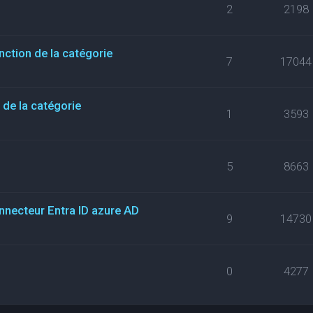
2
2198
nction de la catégorie
7
17044
de la catégorie
1
3593
5
8663
necteur Entra ID azure AD
9
14730
0
4277