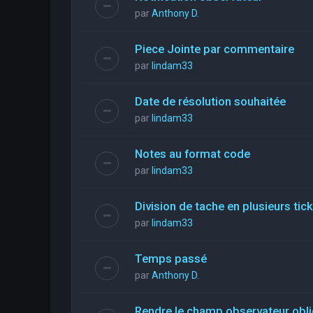
par
Anthony D.
Piece Jointe par commentaire
par
lindam33
Date de résolution souhaitée
par
lindam33
Notes au format code
par
lindam33
Division de tache en plusieurs tic
par
lindam33
Temps passé
par
Anthony D.
Rendre le champ observateur obli