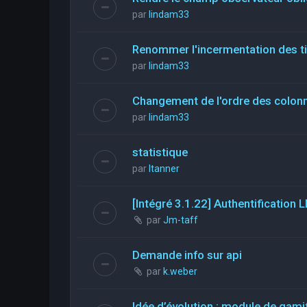
par
lindam33
Renommer l'incermentation des t
par
lindam33
Changement de l'ordre des colon
par
lindam33
statistique
par
ltanner
[Intégré 3.1.22] Authentificatio
par
Jm-taff
Demande info sur api
par
k.weber
Idée d’évolution : module de gami