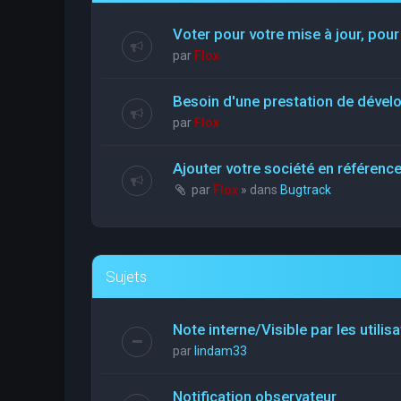
Voter pour votre mise à jour, pour
par
Flox
Besoin d'une prestation de déve
par
Flox
Ajouter votre société en référen
par
Flox
» dans
Bugtrack
Sujets
Note interne/Visible par les utilis
par
lindam33
Notification observateur