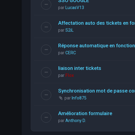
SSO GOOGLE
par
LucasV13
Affectation auto des tickets en fo
par
S2iL
Réponse automatique en fonction 
par
CERC
liaison inter tickets
par
Flox
Synchronisation mot de passe con
par
Info875
Amélioration formulaire
par
Anthony D.