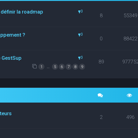
 définir la roadmap
8
55349
loppement ?
0
88422
ce GestSup
89
97775
…
1
5
6
7
8
9
ateurs
2
496