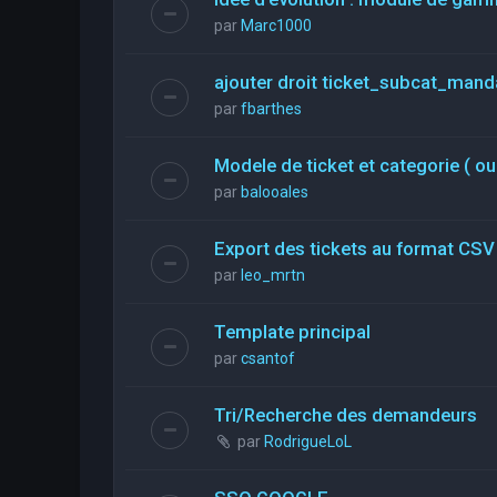
par
Marc1000
ajouter droit ticket_subcat_mand
par
fbarthes
Modele de ticket et categorie ( ou
par
balooales
Export des tickets au format CSV
par
leo_mrtn
Template principal
par
csantof
Tri/Recherche des demandeurs
par
RodrigueLoL