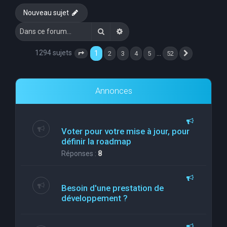
Nouveau sujet
Rechercher
Recherche avancée
1294 sujets
1
…
2
3
4
5
52
Page
1
sur
52
Suivante
Annonces
Voter pour votre mise à jour, pour
définir la roadmap
Réponses :
8
Besoin d'une prestation de
développement ?