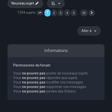
Nouveau sujet
1294 sujets
1
…
2
3
4
5
52
Page
1
sur
52
Suivante
Aller à
Informations
Permissions du forum
Vous
ne pouvez pas
poster de nouveaux sujets
Vous
ne pouvez pas
répondre aux sujets
Vous
ne pouvez pas
modifier vos messages
Vous
ne pouvez pas
supprimer vos messages
Vous
ne pouvez pas
joindre des fichiers