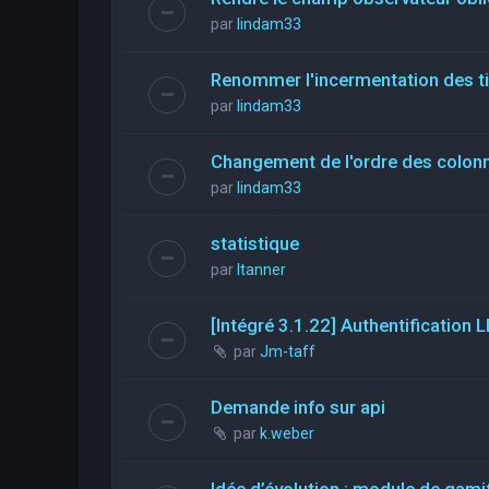
par
lindam33
Renommer l'incermentation des t
par
lindam33
Changement de l'ordre des colon
par
lindam33
statistique
par
ltanner
[Intégré 3.1.22] Authentificatio
par
Jm-taff
Demande info sur api
par
k.weber
Idée d’évolution : module de gami