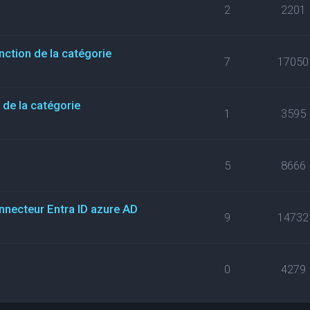
2
2201
nction de la catégorie
7
17050
de la catégorie
1
3595
5
8666
necteur Entra ID azure AD
9
14732
0
4279