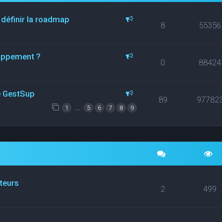
 définir la roadmap
8
55356
loppement ?
0
88424
ce GestSup
89
97782
…
1
5
6
7
8
9
ateurs
2
499