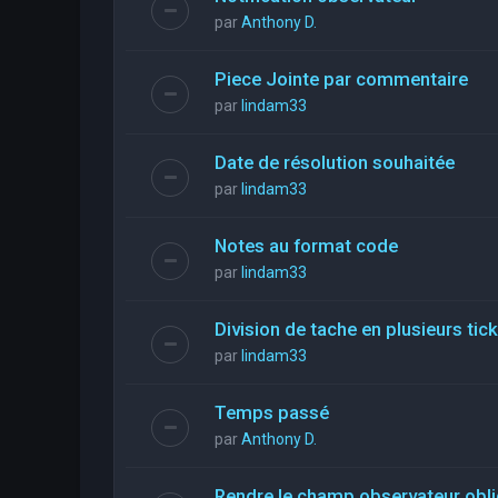
par
Anthony D.
Piece Jointe par commentaire
par
lindam33
Date de résolution souhaitée
par
lindam33
Notes au format code
par
lindam33
Division de tache en plusieurs tic
par
lindam33
Temps passé
par
Anthony D.
Rendre le champ observateur obli