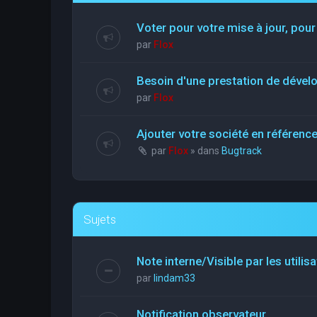
Voter pour votre mise à jour, pour
par
Flox
Besoin d'une prestation de déve
par
Flox
Ajouter votre société en référen
par
Flox
» dans
Bugtrack
Sujets
Note interne/Visible par les utilis
par
lindam33
Notification observateur