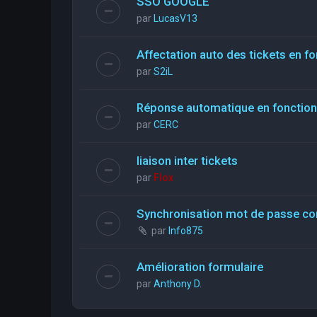
SSO GOOGLE
par
LucasV13
Affectation auto des tickets en fo
par
S2iL
Réponse automatique en fonction 
par
CERC
liaison inter tickets
par
Flox
Synchronisation mot de passe con
par
Info875
Amélioration formulaire
par
Anthony D.