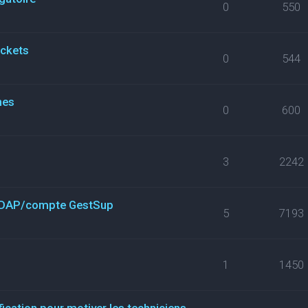
0
550
ickets
0
544
nes
0
600
3
2242
n LDAP/compte GestSup
5
7193
1
1450
fication pour motiver les techniciens