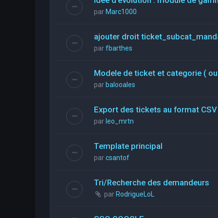
par
Marc1000
ajouter droit ticket_subcat_mand
par
fbarthes
Modele de ticket et categorie ( ou
par
balooales
Export des tickets au format CSV
par
leo_mrtn
Template principal
par
csantof
Tri/Recherche des demandeurs
par
RodrigueLoL