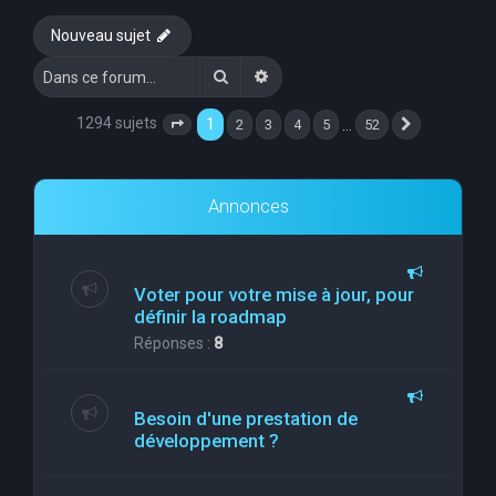
e
Nouveau sujet
r
Rechercher
Recherche avancée
c
h
1294 sujets
1
…
2
3
4
5
52
Page
1
sur
52
Suivante
e
r
Annonces
Voter pour votre mise à jour, pour
définir la roadmap
Réponses :
8
Besoin d'une prestation de
développement ?