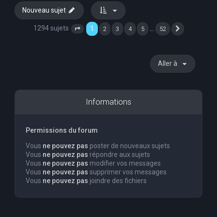
Nouveau sujet
1294 sujets
1
…
2
3
4
5
52
Page
1
sur
52
Suivante
Aller à
Informations
Permissions du forum
Vous
ne pouvez pas
poster de nouveaux sujets
Vous
ne pouvez pas
répondre aux sujets
Vous
ne pouvez pas
modifier vos messages
Vous
ne pouvez pas
supprimer vos messages
Vous
ne pouvez pas
joindre des fichiers