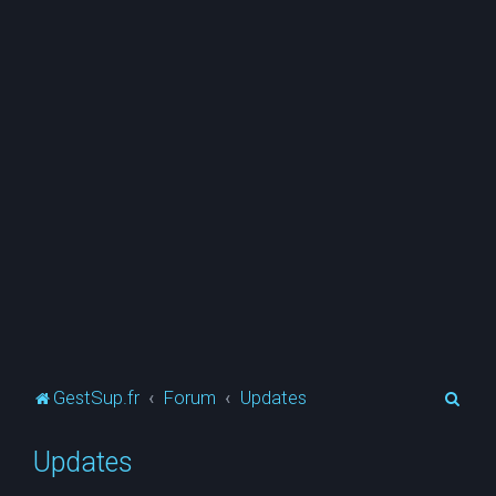
R
GestSup.fr
Forum
Updates
e
Updates
c
h