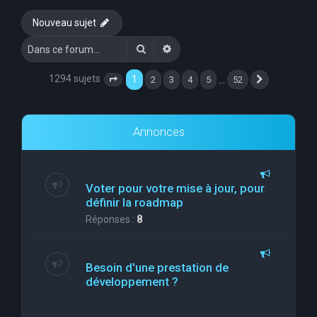
e
Nouveau sujet
r
Rechercher
Recherche avancée
c
h
1294 sujets
1
…
2
3
4
5
52
Page
1
sur
52
Suivante
e
r
Annonces
Voter pour votre mise à jour, pour
définir la roadmap
Réponses :
8
Besoin d'une prestation de
développement ?