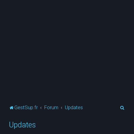
R
GestSup.fr
Forum
Updates
e
Updates
c
h