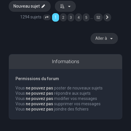
Nouveau sujet
1294 sujets
1
…
2
3
4
5
52
Page
1
sur
52
Suivante
Aller à
Informations
Permissions du forum
Vous
ne pouvez pas
poster de nouveaux sujets
Vous
ne pouvez pas
répondre aux sujets
Vous
ne pouvez pas
modifier vos messages
Vous
ne pouvez pas
supprimer vos messages
Vous
ne pouvez pas
joindre des fichiers