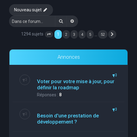
e
Nouveau sujet
r
Rechercher
Recherche avancée
c
h
1294 sujets
1
…
2
3
4
5
52
Page
1
sur
52
Suivante
e
r
Annonces
Voter pour votre mise à jour, pour
définir la roadmap
Réponses :
8
Besoin d'une prestation de
développement ?