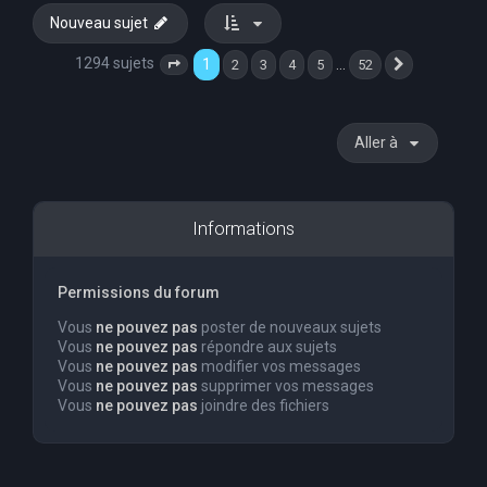
Nouveau sujet
1294 sujets
1
…
2
3
4
5
52
Page
1
sur
52
Suivante
Aller à
Informations
Permissions du forum
Vous
ne pouvez pas
poster de nouveaux sujets
Vous
ne pouvez pas
répondre aux sujets
Vous
ne pouvez pas
modifier vos messages
Vous
ne pouvez pas
supprimer vos messages
Vous
ne pouvez pas
joindre des fichiers