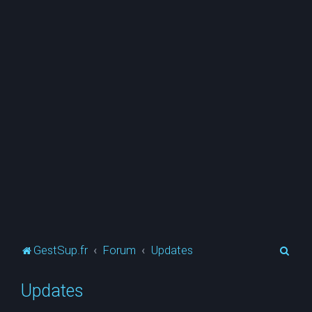
R
GestSup.fr
Forum
Updates
e
Updates
c
h