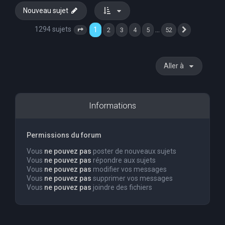
Nouveau sujet
1294 sujets
1
…
2
3
4
5
52
Page
1
sur
52
Suivante
Aller à
Informations
Permissions du forum
Vous
ne pouvez pas
poster de nouveaux sujets
Vous
ne pouvez pas
répondre aux sujets
Vous
ne pouvez pas
modifier vos messages
Vous
ne pouvez pas
supprimer vos messages
Vous
ne pouvez pas
joindre des fichiers