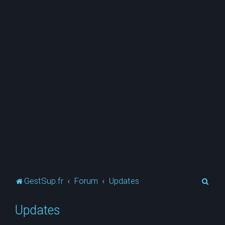
R
GestSup.fr
Forum
Updates
e
Updates
c
h