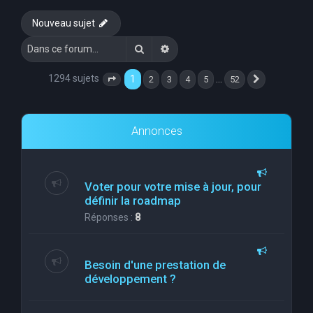
e
Nouveau sujet
r
Rechercher
Recherche avancée
c
h
1294 sujets
1
…
2
3
4
5
52
Page
1
sur
52
Suivante
e
r
Annonces
Voter pour votre mise à jour, pour
définir la roadmap
Réponses :
8
Besoin d'une prestation de
développement ?