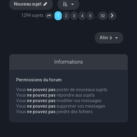
Nouveau sujet
1294 sujets
1
…
2
3
4
5
52
Page
1
sur
52
Suivante
Aller à
Informations
Permissions du forum
Vous
ne pouvez pas
poster de nouveaux sujets
Vous
ne pouvez pas
répondre aux sujets
Vous
ne pouvez pas
modifier vos messages
Vous
ne pouvez pas
supprimer vos messages
Vous
ne pouvez pas
joindre des fichiers