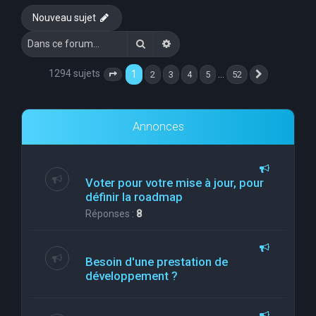
Nouveau sujet
Rechercher
Recherche avancée
1294 sujets
1
…
2
3
4
5
52
Page
1
sur
52
Suivante
Annonces
Voter pour votre mise à jour, pour
définir la roadmap
Réponses :
8
Besoin d'une prestation de
développement ?