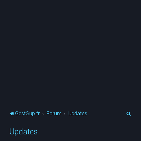
R
GestSup.fr
Forum
Updates
e
Updates
c
h