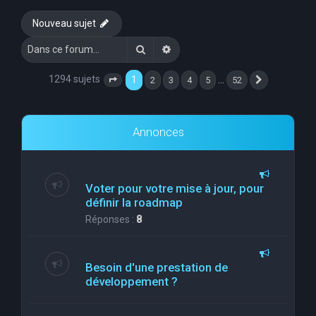
e
Nouveau sujet
r
Rechercher
Recherche avancée
c
h
1294 sujets
1
…
2
3
4
5
52
Page
1
sur
52
Suivante
e
r
Annonces
Voter pour votre mise à jour, pour
définir la roadmap
Réponses :
8
Besoin d'une prestation de
développement ?