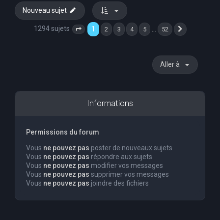
Nouveau sujet
1294 sujets
1
…
2
3
4
5
52
Page
1
sur
52
Suivante
Aller à
Informations
Permissions du forum
Vous
ne pouvez pas
poster de nouveaux sujets
Vous
ne pouvez pas
répondre aux sujets
Vous
ne pouvez pas
modifier vos messages
Vous
ne pouvez pas
supprimer vos messages
Vous
ne pouvez pas
joindre des fichiers