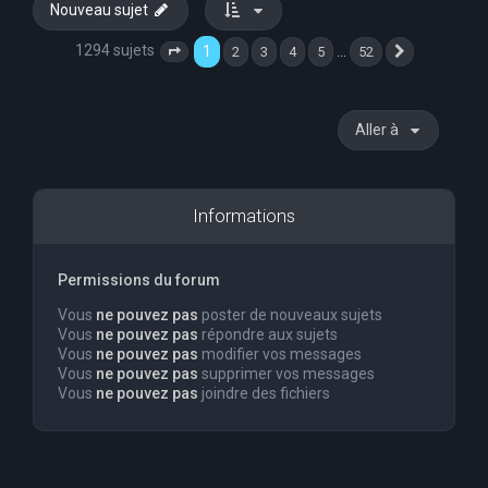
Nouveau sujet
1294 sujets
1
…
2
3
4
5
52
Page
1
sur
52
Suivante
Aller à
Informations
Permissions du forum
Vous
ne pouvez pas
poster de nouveaux sujets
Vous
ne pouvez pas
répondre aux sujets
Vous
ne pouvez pas
modifier vos messages
Vous
ne pouvez pas
supprimer vos messages
Vous
ne pouvez pas
joindre des fichiers