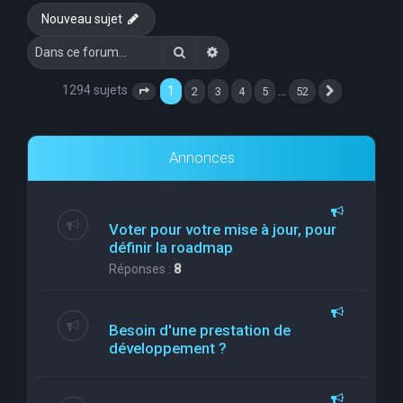
Nouveau sujet
Rechercher
Recherche avancée
1294 sujets
1
…
2
3
4
5
52
Page
1
sur
52
Suivante
Annonces
Voter pour votre mise à jour, pour
définir la roadmap
Réponses :
8
Besoin d'une prestation de
développement ?