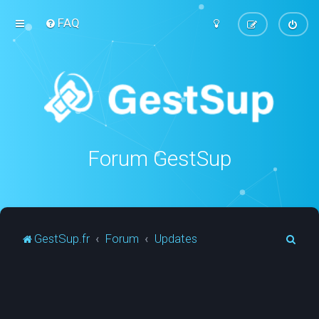
FAQ
Forum GestSup
R
GestSup.fr
Forum
Updates
e
c
h
e