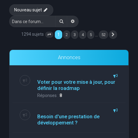
e
Nouveau sujet
r
Rechercher
Recherche avancée
c
h
1294 sujets
1
…
2
3
4
5
52
Page
1
sur
52
Suivante
e
r
Annonces
Voter pour votre mise à jour, pour
définir la roadmap
Réponses :
8
Besoin d'une prestation de
développement ?