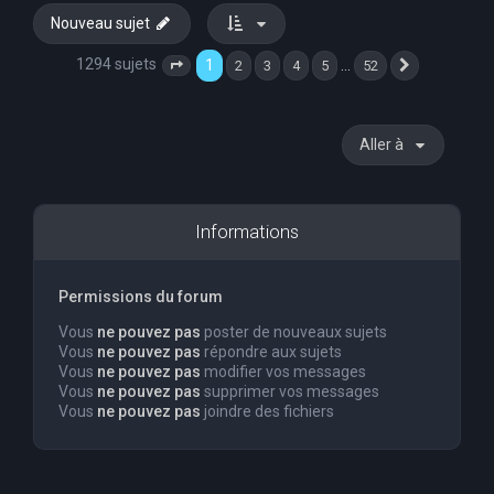
Nouveau sujet
1294 sujets
1
…
2
3
4
5
52
Page
1
sur
52
Suivante
Aller à
Informations
Permissions du forum
Vous
ne pouvez pas
poster de nouveaux sujets
Vous
ne pouvez pas
répondre aux sujets
Vous
ne pouvez pas
modifier vos messages
Vous
ne pouvez pas
supprimer vos messages
Vous
ne pouvez pas
joindre des fichiers