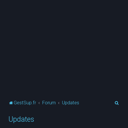
R
GestSup.fr
Forum
Updates
e
Updates
c
h