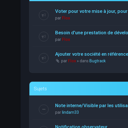
Voter pour votre mise à jour, pour
par
Flox
Besoin d'une prestation de déve
par
Flox
Ajouter votre société en référen
par
Flox
» dans
Bugtrack
Sujets
Note interne/Visible par les utilis
par
lindam33
Notification observateur