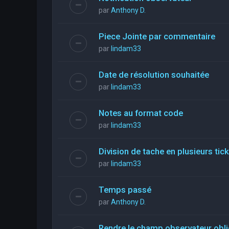
par
Anthony D.
Piece Jointe par commentaire
par
lindam33
Date de résolution souhaitée
par
lindam33
Notes au format code
par
lindam33
Division de tache en plusieurs tic
par
lindam33
Temps passé
par
Anthony D.
Rendre le champ observateur obli