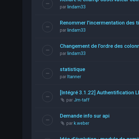
par
lindam33
Renommer l'incermentation des t
par
lindam33
Changement de l'ordre des colon
par
lindam33
statistique
par
ltanner
[Intégré 3.1.22] Authentificatio
par
Jm-taff
Demande info sur api
par
k.weber
Idée d’évolution : module de gami