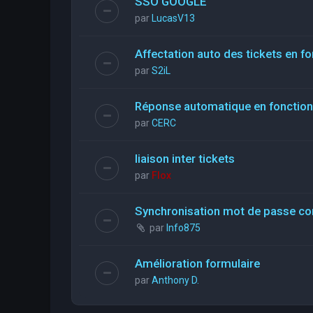
SSO GOOGLE
par
LucasV13
Affectation auto des tickets en fo
par
S2iL
Réponse automatique en fonction 
par
CERC
liaison inter tickets
par
Flox
Synchronisation mot de passe con
par
Info875
Amélioration formulaire
par
Anthony D.