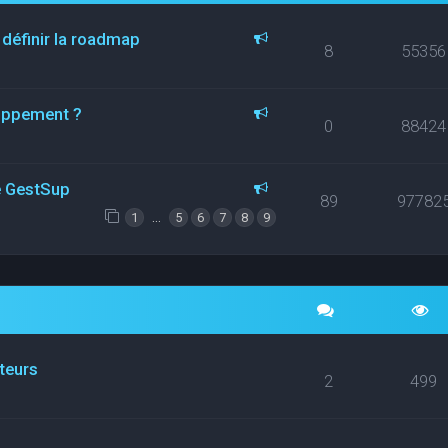
 définir la roadmap
8
55356
loppement ?
0
88424
ce GestSup
89
97782
…
1
5
6
7
8
9
ateurs
2
499