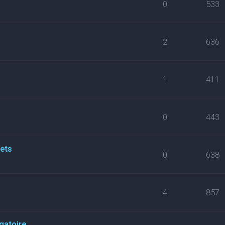
0
533
2
636
1
411
0
443
kets
0
638
4
857
gatoire