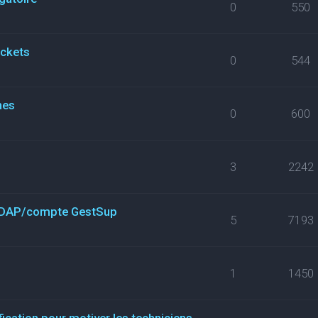
0
550
ickets
0
544
nes
0
600
3
2242
n LDAP/compte GestSup
5
7193
1
1450
fication pour motiver les techniciens