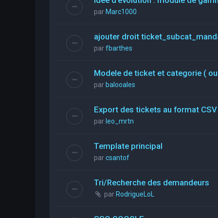
par
Marc1000
ajouter droit ticket_subcat_mand
par
fbarthes
Modele de ticket et categorie ( ou
par
balooales
Export des tickets au format CSV
par
leo_mrtn
Template principal
par
csantof
Tri/Recherche des demandeurs
par
RodrigueLoL