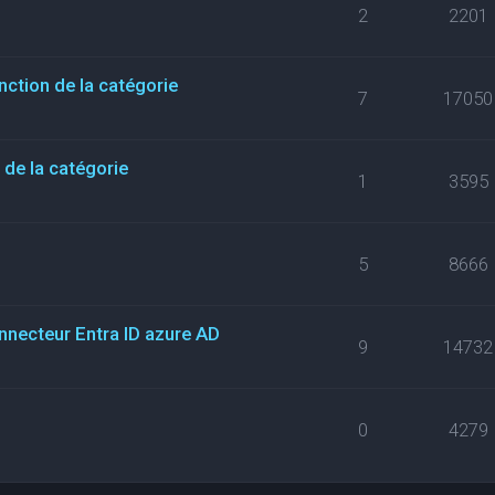
2
2201
nction de la catégorie
7
17050
de la catégorie
1
3595
5
8666
necteur Entra ID azure AD
9
14732
0
4279