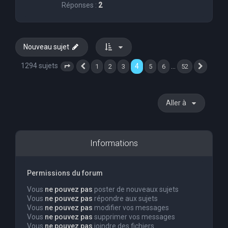
Réponses :
2
Nouveau sujet
1294 sujets
4
…
1
2
3
5
6
52
Page
4
Précédente
sur
52
Suivan
Aller à
Informations
Permissions du forum
Vous
ne pouvez pas
poster de nouveaux sujets
Vous
ne pouvez pas
répondre aux sujets
Vous
ne pouvez pas
modifier vos messages
Vous
ne pouvez pas
supprimer vos messages
Vous
ne pouvez pas
joindre des fichiers