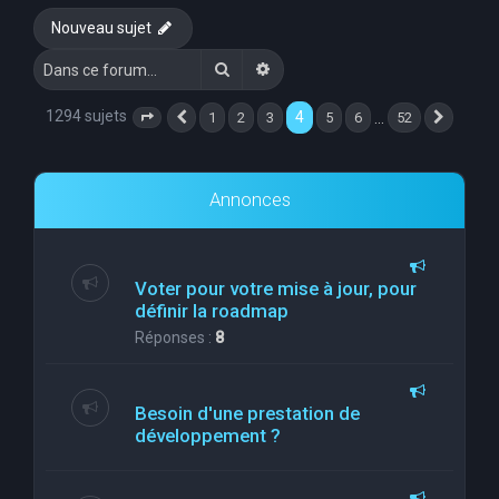
Nouveau sujet
Rechercher
Recherche avancée
1294 sujets
4
…
1
2
3
5
6
52
Page
4
Précédente
sur
52
Suivan
Annonces
Voter pour votre mise à jour, pour
définir la roadmap
Réponses :
8
Besoin d'une prestation de
développement ?