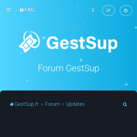
FAQ
Forum GestSup
R
GestSup.fr
Forum
Updates
e
c
h