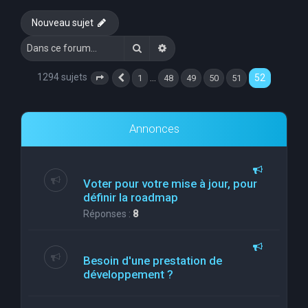
e
Nouveau sujet
r
Rechercher
Recherche avancée
c
h
1294 sujets
52
…
1
48
49
50
51
Page
52
Précédente
sur
52
e
r
Annonces
Voter pour votre mise à jour, pour
définir la roadmap
Réponses :
8
Besoin d'une prestation de
développement ?