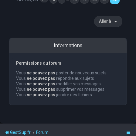
Page
52
Précédente
sur
52
Aller à
Informations
Permissions du forum
Vous
ne pouvez pas
poster de nouveaux sujets
Vous
ne pouvez pas
répondre aux sujets
Vous
ne pouvez pas
modifier vos messages
Vous
ne pouvez pas
supprimer vos messages
Vous
ne pouvez pas
joindre des fichiers
GestSup.fr
Forum