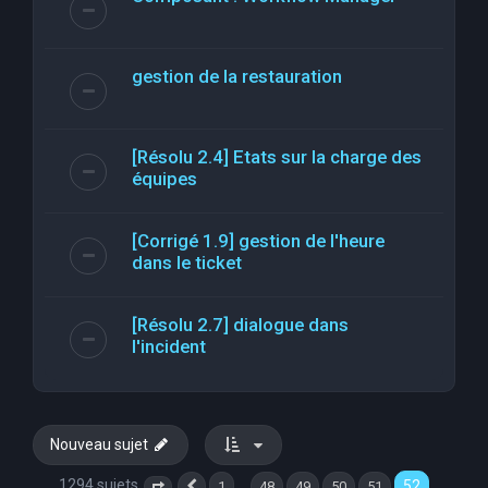
gestion de la restauration
[Résolu 2.4] Etats sur la charge des
équipes
[Corrigé 1.9] gestion de l'heure
dans le ticket
[Résolu 2.7] dialogue dans
l'incident
Nouveau sujet
1294 sujets
52
…
1
48
49
50
51