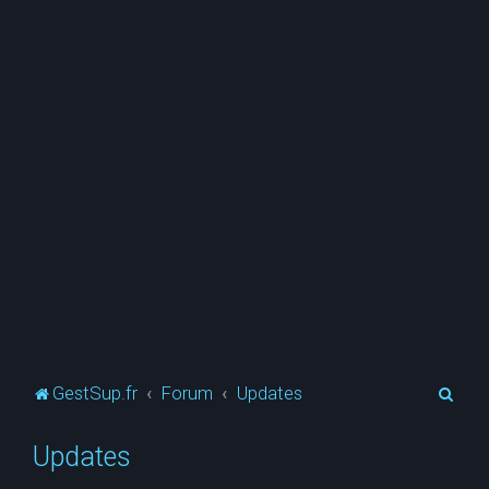
R
GestSup.fr
Forum
Updates
e
Updates
c
h