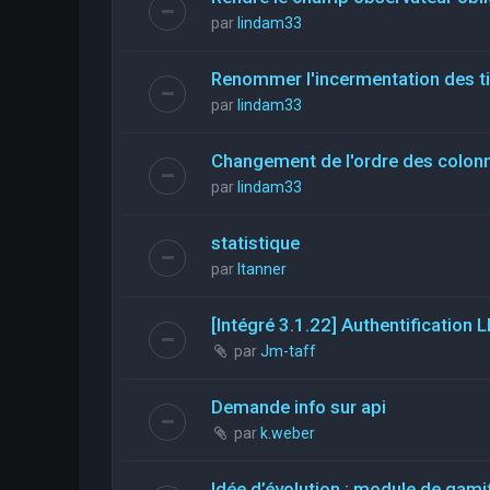
par
lindam33
Renommer l'incermentation des t
par
lindam33
Changement de l'ordre des colon
par
lindam33
statistique
par
ltanner
[Intégré 3.1.22] Authentificatio
par
Jm-taff
Demande info sur api
par
k.weber
Idée d’évolution : module de gami