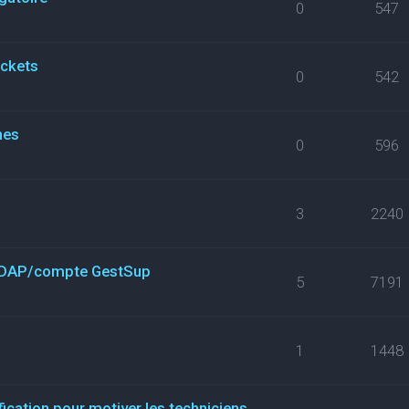
0
547
ickets
0
542
nes
0
596
3
2240
n LDAP/compte GestSup
5
7191
1
1448
fication pour motiver les techniciens