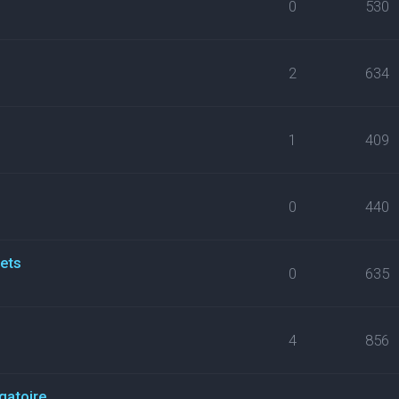
0
530
2
634
1
409
0
440
kets
0
635
4
856
gatoire