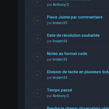
par
Anthony D.
Piece Jointe par commentaire
par
lindam33
Date de résolution souhaitée
par
lindam33
Notes au format code
par
lindam33
Division de tache en plusieurs tic
par
lindam33
Temps passé
par
Anthony D.
Rendre le champ observateur obli