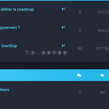
 définir la roadmap
8
55354
loppement ?
0
88422
ce GestSup
89
97778
…
1
5
6
7
8
9
ateurs
2
497