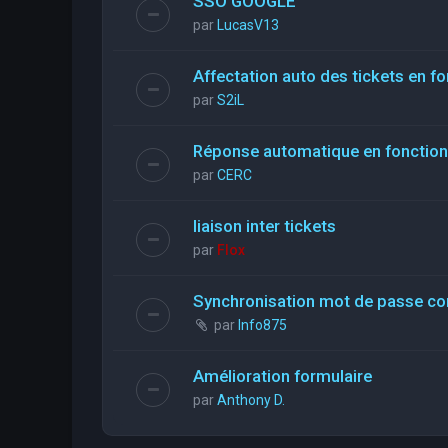
SSO GOOGLE
par
LucasV13
Affectation auto des tickets en fo
par
S2iL
Réponse automatique en fonction 
par
CERC
liaison inter tickets
par
Flox
Synchronisation mot de passe con
par
Info875
Amélioration formulaire
par
Anthony D.