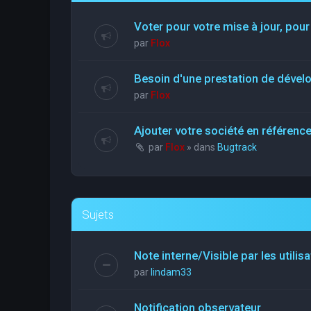
Voter pour votre mise à jour, pour
par
Flox
Besoin d'une prestation de déve
par
Flox
Ajouter votre société en référen
par
Flox
» dans
Bugtrack
Sujets
Note interne/Visible par les utilis
par
lindam33
Notification observateur