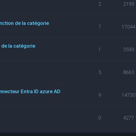
2
2199
nction de la catégorie
7
17044
de la catégorie
1
3593
5
8663
necteur Entra ID azure AD
9
14730
0
4277