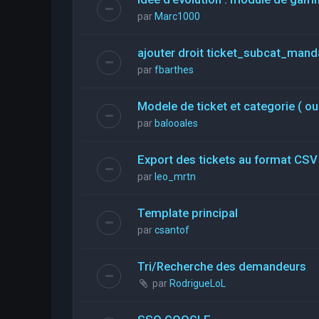
par
Marc1000
ajouter droit ticket_subcat_mand
par
fbarthes
Modele de ticket et categorie ( ou
par
balooales
Export des tickets au format CSV
par
leo_mrtn
Template principal
par
csantof
Tri/Recherche des demandeurs
par
RodrigueLoL