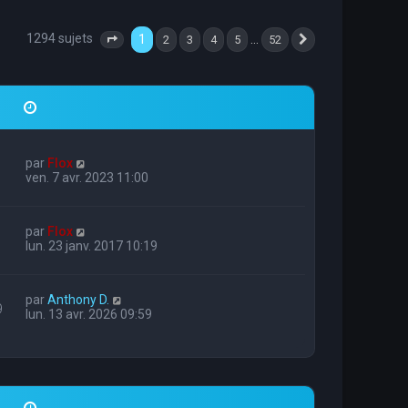
1294 sujets
1
…
2
3
4
5
52
Page
1
sur
52
Suivante
par
Flox
ven. 7 avr. 2023 11:00
par
Flox
lun. 23 janv. 2017 10:19
par
Anthony D.
9
lun. 13 avr. 2026 09:59