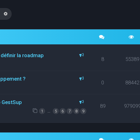
echercher
Recherche avancée
 définir la roadmap
8
55389
loppement ?
0
88442
ce GestSup
89
97909
…
1
5
6
7
8
9