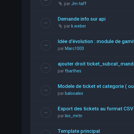
par
Jm-taff
Demande info sur api
par
k.weber
Idée d’évolution : module de gami
par
Marc1000
ajouter droit ticket_subcat_mand
par
fbarthes
Modele de ticket et categorie ( ou
par
balooales
Export des tickets au format CSV
par
leo_mrtn
Template principal