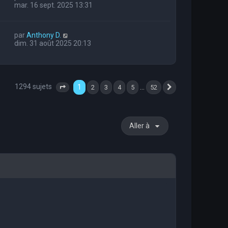
mar. 16 sept. 2025 13:31
par
Anthony D.
dim. 31 août 2025 20:13
1294 sujets
1
…
2
3
4
5
52
Page
1
sur
52
Suivante
Aller à