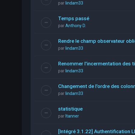
par
lindam33
Temps passé
par
Anthony D.
Rendre le champ observateur obli
par
lindam33
Renommer l'incermentation des t
par
lindam33
Changement de l'ordre des colon
par
lindam33
statistique
par
ltanner
[Intégré 3.1.22] Authentificatio