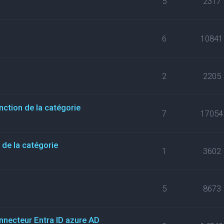
5
2317
6
10841
2
2205
nction de la catégorie
7
17054
de la catégorie
1
3602
5
8673
necteur Entra ID azure AD