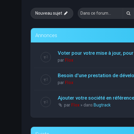
R
Nouveau sujet
Annonces
Voter pour votre mise à jour, pour
par
Flox
Besoin d'une prestation de déve
par
Flox
Ajouter votre société en référen
par
Flox
» dans
Bugtrack
Sujets