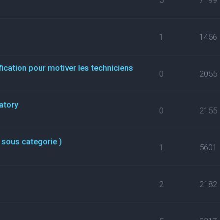
1
1456
fication pour motiver les techniciens
0
2055
atory
0
2155
 sous categorie )
1
5601
2
2182