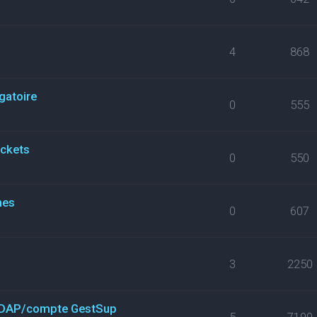
4
868
gatoire
0
555
ickets
0
550
nes
0
607
3
2250
n LDAP/compte GestSup
5
7199