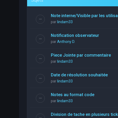
Note interne/Visible par les utilis
par
lindam33
Notification observateur
par
Anthony D.
Piece Jointe par commentaire
par
lindam33
Date de résolution souhaitée
par
lindam33
Notes au format code
par
lindam33
Division de tache en plusieurs tic