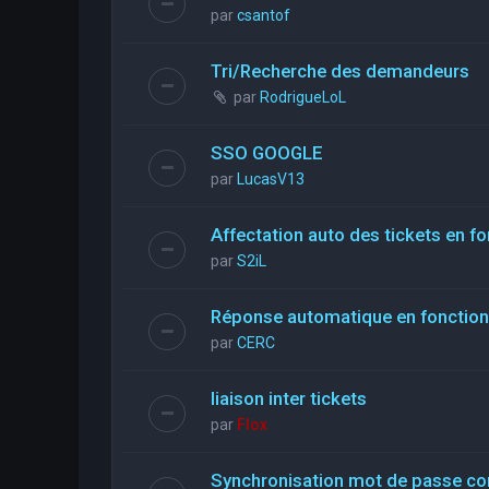
par
csantof
Tri/Recherche des demandeurs
par
RodrigueLoL
SSO GOOGLE
par
LucasV13
Affectation auto des tickets en fo
par
S2iL
Réponse automatique en fonction 
par
CERC
liaison inter tickets
par
Flox
Synchronisation mot de passe con