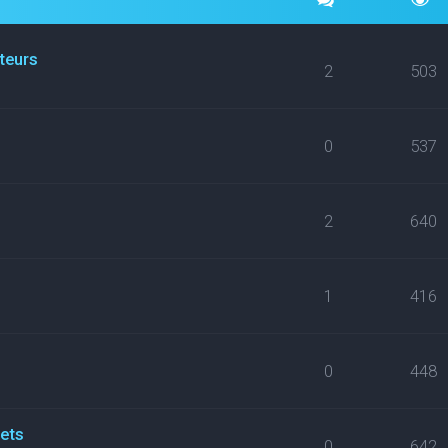
ateurs
2
503
0
537
2
640
1
416
0
448
kets
0
642