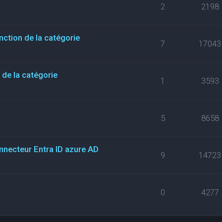
2
2198
nction de la catégorie
7
17043
de la catégorie
1
3593
5
8658
necteur Entra ID azure AD
9
14723
0
4277