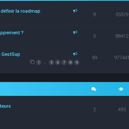
 définir la roadmap
8
55329
loppement ?
0
88412
ce GestSup
89
97744
…
1
5
6
7
8
9
ateurs
2
493