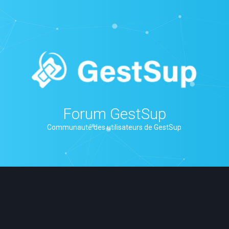
Forum GestSup
Communauté des utilisateurs de GestSup