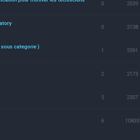
0
2039
atory
0
2138
 sous categorie )
1
5591
2
2173
5
2307
6
10833