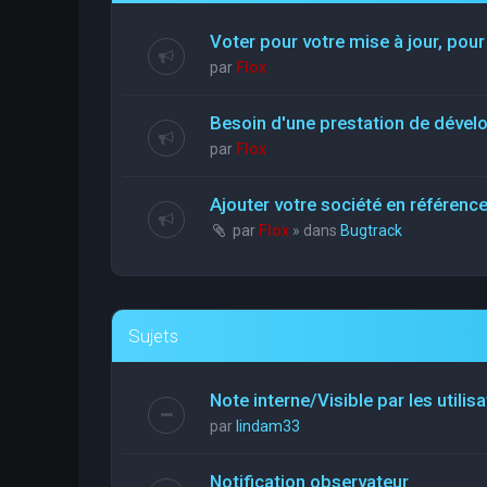
Voter pour votre mise à jour, pour
par
Flox
Besoin d'une prestation de déve
par
Flox
Ajouter votre société en référen
par
Flox
» dans
Bugtrack
Sujets
Note interne/Visible par les utilis
par
lindam33
Notification observateur