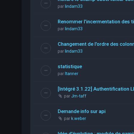
par
lindam33
Renommer l'incermentation des t
par
lindam33
Changement de l'ordre des colon
par
lindam33
statistique
par
ltanner
[Intégré 3.1.22] Authentificatio
par
Jm-taff
Demande info sur api
par
k.weber
Idée d’évolution : module de gami