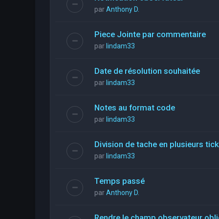
par
Anthony D.
Piece Jointe par commentaire
par
lindam33
Date de résolution souhaitée
par
lindam33
Notes au format code
par
lindam33
Division de tache en plusieurs tic
par
lindam33
Temps passé
par
Anthony D.
Rendre le champ observateur obli