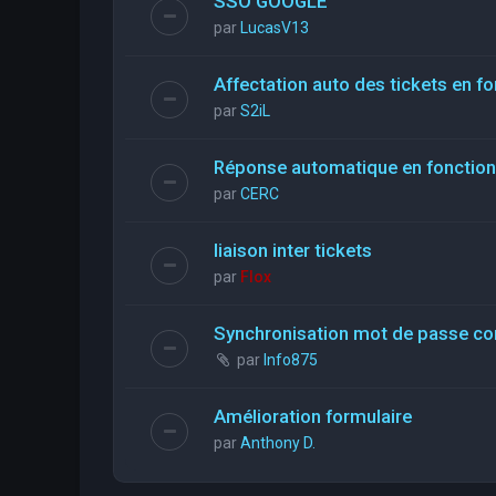
SSO GOOGLE
par
LucasV13
Affectation auto des tickets en fo
par
S2iL
Réponse automatique en fonction 
par
CERC
liaison inter tickets
par
Flox
Synchronisation mot de passe con
par
Info875
Amélioration formulaire
par
Anthony D.