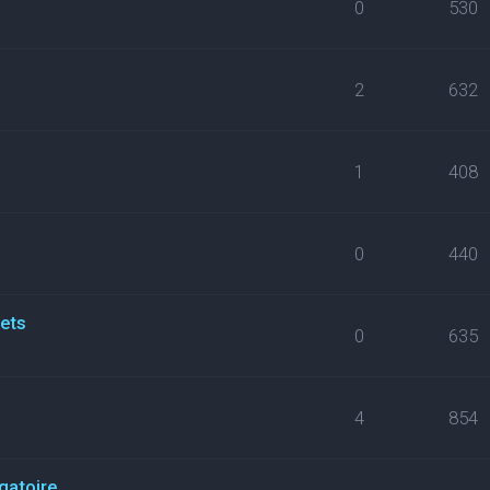
0
530
2
632
1
408
0
440
kets
0
635
4
854
gatoire