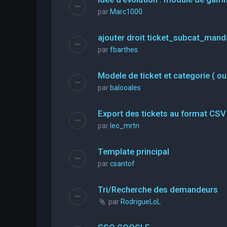
par
Marc1000
ajouter droit ticket_subcat_mand
par
fbarthes
Modele de ticket et categorie ( ou
par
balooales
Export des tickets au format CSV
par
leo_mrtn
Template principal
par
csantof
Tri/Recherche des demandeurs
par
RodrigueLoL