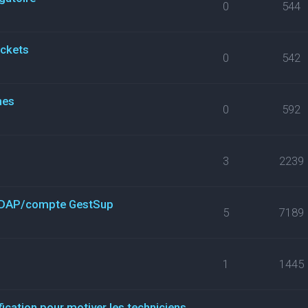
0
544
ickets
0
542
nes
0
592
3
2239
n LDAP/compte GestSup
5
7189
1
1445
fication pour motiver les techniciens