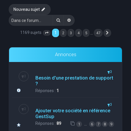
e
Nouveau sujet
r
Rechercher
Recherche avancée
c
h
1169 sujets
1
…
2
3
4
5
47
Page
1
sur
47
Suivante
e
r
Annonces
Besoin d'une prestation de support
?
Réponses :
1
Ajouter votre société en référence
GestSup
Réponses :
89
…
1
6
7
8
9