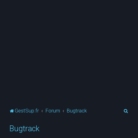
R
GestSup.fr
Forum
Bugtrack
e
Bugtrack
c
h