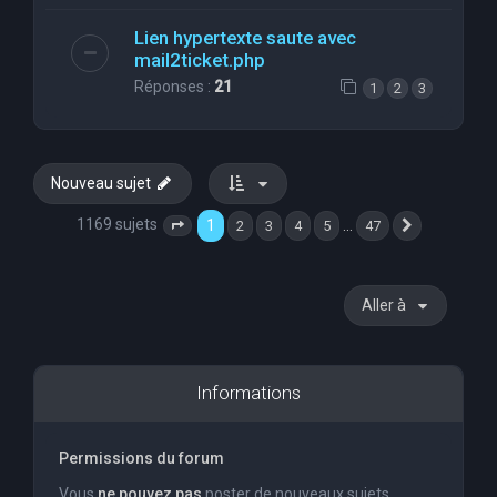
Lien hypertexte saute avec
mail2ticket.php
Réponses :
21
1
2
3
Nouveau sujet
1169 sujets
1
…
2
3
4
5
47
Page
1
sur
47
Suivante
Aller à
Informations
Permissions du forum
Vous
ne pouvez pas
poster de nouveaux sujets