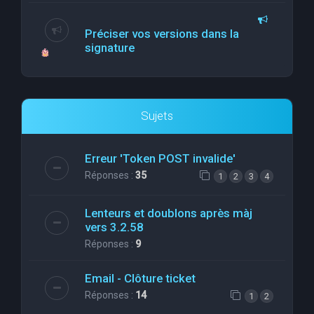
Préciser vos versions dans la
signature
Sujets
Erreur 'Token POST invalide'
Réponses :
35
1
2
3
4
Lenteurs et doublons après màj
vers 3.2.58
Réponses :
9
Email - Clôture ticket
Réponses :
14
1
2