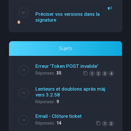
Préciser vos versions dans la
signature
Sujets
Erreur 'Token POST invalide'
Réponses :
35
1
2
3
4
Lenteurs et doublons après màj
vers 3.2.58
Réponses :
9
Email - Clôture ticket
Réponses :
14
1
2