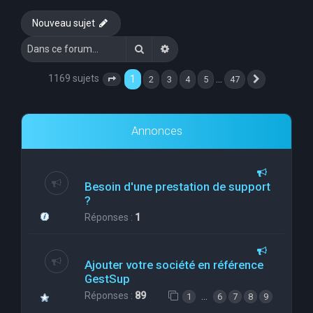
e
Nouveau sujet
r
Rechercher
Recherche avancée
c
h
1169 sujets
1
…
2
3
4
5
47
Page
1
sur
47
Suivante
e
r
Annonces
Besoin d'une prestation de support
?
Réponses :
1
Ajouter votre société en référence
GestSup
Réponses :
89
…
1
6
7
8
9