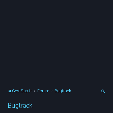
R
GestSup.fr
Forum
Bugtrack
e
Bugtrack
c
h