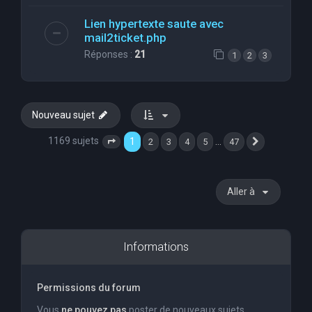
Lien hypertexte saute avec
mail2ticket.php
Réponses :
21
1
2
3
Nouveau sujet
1169 sujets
1
…
2
3
4
5
47
Page
1
sur
47
Suivante
Aller à
Informations
Permissions du forum
Vous
ne pouvez pas
poster de nouveaux sujets