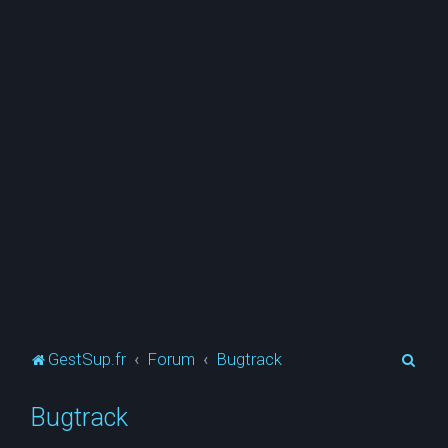
R
GestSup.fr
Forum
Bugtrack
e
Bugtrack
c
h