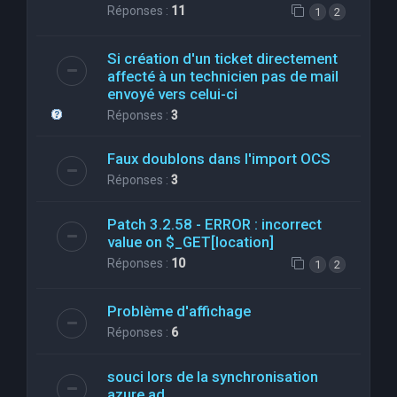
Réponses :
11
1
2
Si création d'un ticket directement
affecté à un technicien pas de mail
envoyé vers celui-ci
Réponses :
3
Faux doublons dans l'import OCS
Réponses :
3
Patch 3.2.58 - ERROR : incorrect
value on $_GET[location]
Réponses :
10
1
2
Problème d'affichage
Réponses :
6
souci lors de la synchronisation
azure ad