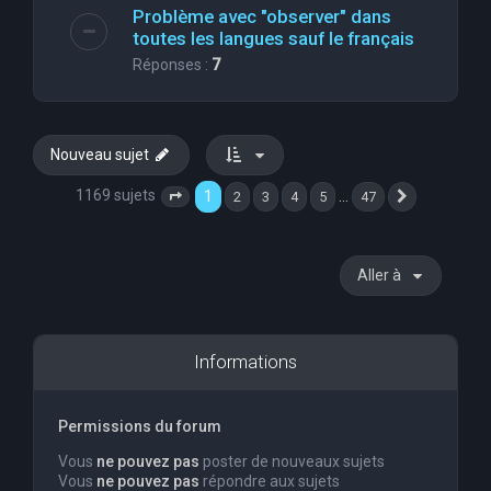
Problème avec "observer" dans
toutes les langues sauf le français
Réponses :
7
Nouveau sujet
1169 sujets
1
…
2
3
4
5
47
Page
1
sur
47
Suivante
Aller à
Informations
Permissions du forum
Vous
ne pouvez pas
poster de nouveaux sujets
Vous
ne pouvez pas
répondre aux sujets