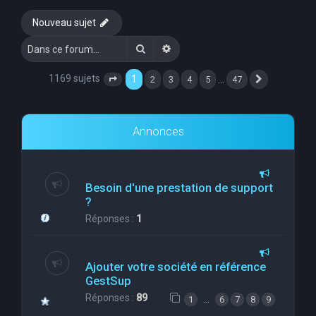
e
Nouveau sujet
r
Rechercher
Recherche avancée
c
h
1169 sujets
1
…
2
3
4
5
47
Page
1
sur
47
Suivante
e
r
Annonces
Besoin d'une prestation de support
?
Réponses :
1
Ajouter votre société en référence
GestSup
Réponses :
89
…
1
6
7
8
9