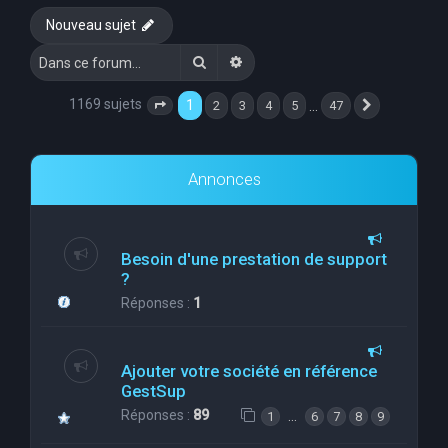
Nouveau sujet
Rechercher
Recherche avancée
1169 sujets
1
…
2
3
4
5
47
Page
1
sur
47
Suivante
Annonces
Besoin d'une prestation de support
?
Réponses :
1
Ajouter votre société en référence
GestSup
Réponses :
89
…
1
6
7
8
9