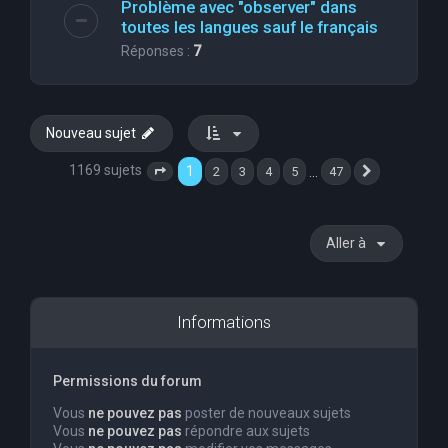
Problème avec "observer" dans
toutes les langues sauf le français
Réponses :
7
Nouveau sujet
1169 sujets
1
…
2
3
4
5
47
Page
1
sur
47
Suivante
Aller à
Informations
Permissions du forum
Vous
ne pouvez pas
poster de nouveaux sujets
Vous
ne pouvez pas
répondre aux sujets