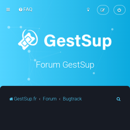
FAQ
Forum GestSup
R
GestSup.fr
Forum
Bugtrack
e
c
h