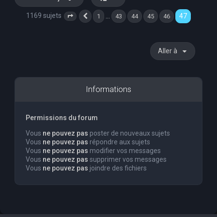
1169 sujets
47
…
1
43
44
45
46
Page
47
Précédente
sur
47
Aller à
Informations
Permissions du forum
Vous
ne pouvez pas
poster de nouveaux sujets
Vous
ne pouvez pas
répondre aux sujets
Vous
ne pouvez pas
modifier vos messages
Vous
ne pouvez pas
supprimer vos messages
Vous
ne pouvez pas
joindre des fichiers