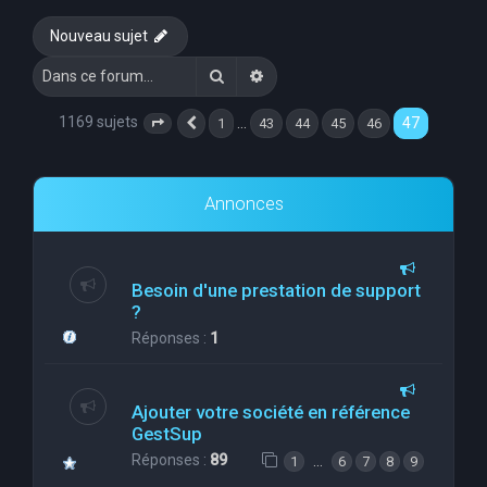
e
Nouveau sujet
r
Rechercher
Recherche avancée
c
h
1169 sujets
47
…
1
43
44
45
46
Page
47
Précédente
sur
47
e
r
Annonces
Besoin d'une prestation de support
?
Réponses :
1
Ajouter votre société en référence
GestSup
Réponses :
89
…
1
6
7
8
9