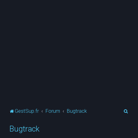
R
GestSup.fr
Forum
Bugtrack
e
Bugtrack
c
h