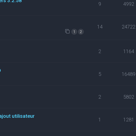
ers 3.2.58
9
4992
14
24722
1
2
2
1164
D
5
16489
2
5802
jout utilisateur
1
1281