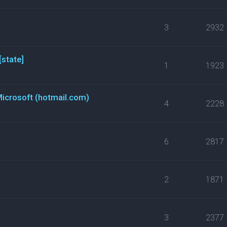
3
2932
[state]
1
1923
Microsoft (hotmail.com)
4
2228
6
2817
2
1871
3
2377