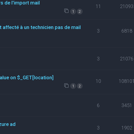
s de l'import mail
11
21093
1
2
t affecté à un technicien pas de mail
3
6818
3
21076
value on $_GET[location]
10
10810
1
2
6
3451
zure ad
3
1902