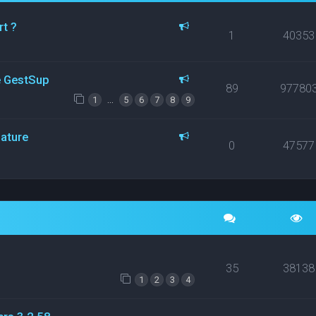
rt ?
1
40353
ce GestSup
89
97780
…
1
5
6
7
8
9
nature
0
47577
35
38138
1
2
3
4