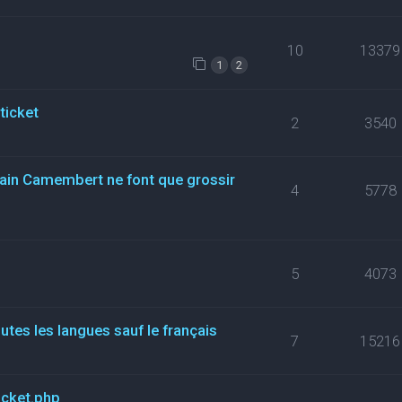
10
13379
1
2
ticket
2
3540
rtain Camembert ne font que grossir
4
5778
5
4073
tes les langues sauf le français
7
15216
icket.php