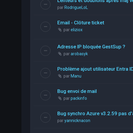
Lenteurs et doublons après màj v
par
RodrigueLoL
Email - Clôture ticket
par
eliziox
Adresse IP bloquée GestSup ?
par
arobasyk
Problème ajout utilisateur Entra I
par
Manu
Bug envoi de mail
par
packinfo
Bug synchro Azure v3.2.59 pas d'a
par
yannicknacon