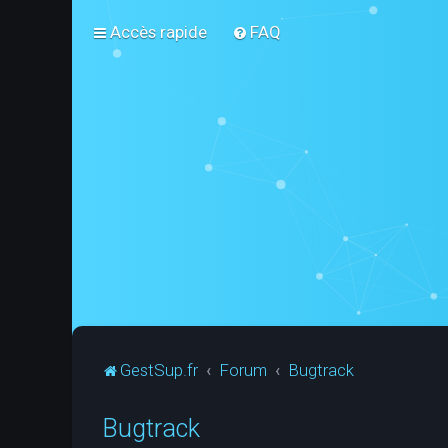
Accès rapide
FAQ
GestSup.fr
Forum
Bugtrack
Bugtrack