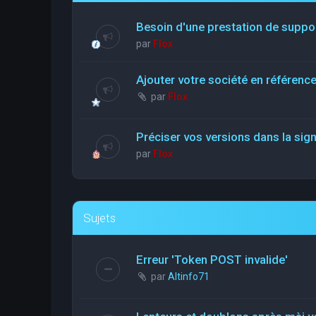
Besoin d'une prestation de suppo
par
Flox
Ajouter votre société en référen
par
Flox
Préciser vos versions dans la sig
par
Flox
Sujets
Erreur 'Token POST invalide'
par
Altinfo71