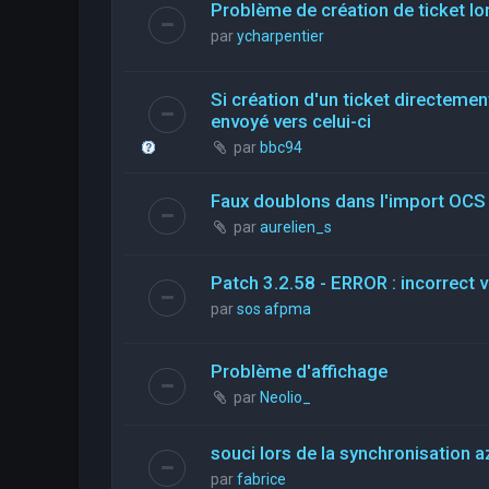
Problème de création de ticket lor
par
ycharpentier
Si création d'un ticket directemen
envoyé vers celui-ci
par
bbc94
Faux doublons dans l'import OCS
par
aurelien_s
Patch 3.2.58 - ERROR : incorrect 
par
sos afpma
Problème d'affichage
par
Neolio_
souci lors de la synchronisation a
par
fabrice