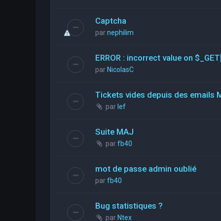
Captcha
par
nephilim
ERROR : incorrect value on $_GET
par
NicolasC
Tickets vides depuis des emails 
par
lef
Suite MAJ
par
fb40
mot de passe admin oublié
par
fb40
Bug statistiques ?
par
Ntex