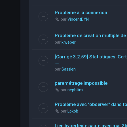
Problème à la connexion
par
VincentDYN
Problème de création multiple de 
par
k.weber
[Corrigé 3.2.59] Statistiques: Ce
....
par
Sassien
paramétrage impossible
par
nephilim
Problème avec "observer" dans tou
par
Lokob
Lien hypertexte saute avec mail2t