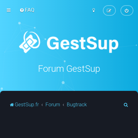
FAQ
Forum GestSup
R
GestSup.fr
Forum
Bugtrack
e
c
h