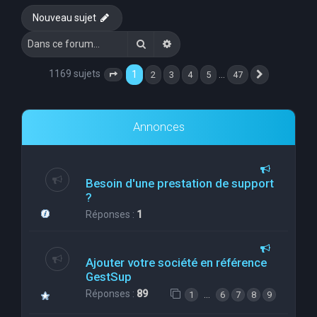
Nouveau sujet
Rechercher
Recherche avancée
1169 sujets
1
…
2
3
4
5
47
Page
1
sur
47
Suivante
Annonces
Besoin d'une prestation de support
?
Réponses :
1
Ajouter votre société en référence
GestSup
Réponses :
89
…
1
6
7
8
9