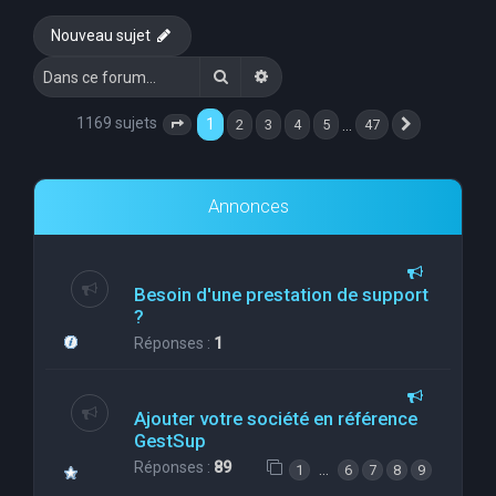
e
Nouveau sujet
r
Rechercher
Recherche avancée
c
h
1169 sujets
1
…
2
3
4
5
47
Page
1
sur
47
Suivante
e
r
Annonces
Besoin d'une prestation de support
?
Réponses :
1
Ajouter votre société en référence
GestSup
Réponses :
89
…
1
6
7
8
9