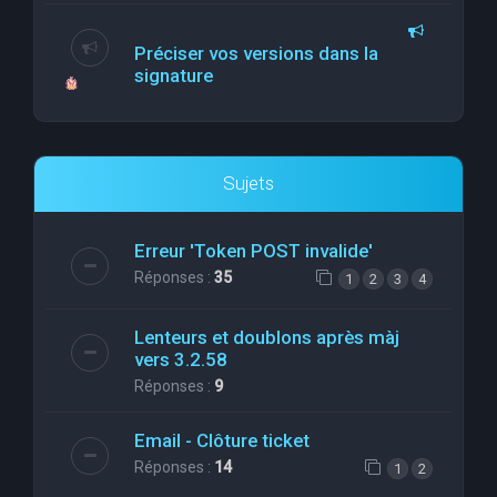
Préciser vos versions dans la
signature
Sujets
Erreur 'Token POST invalide'
Réponses :
35
1
2
3
4
Lenteurs et doublons après màj
vers 3.2.58
Réponses :
9
Email - Clôture ticket
Réponses :
14
1
2