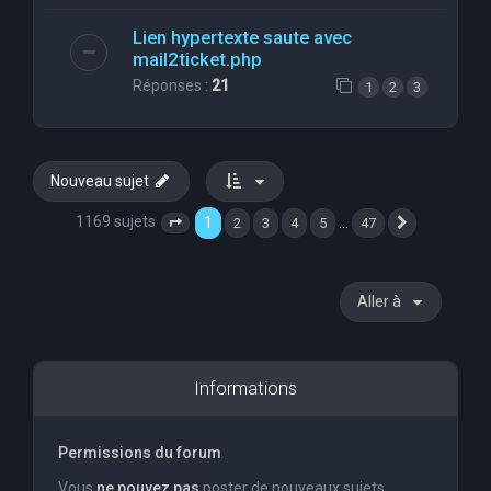
Lien hypertexte saute avec
mail2ticket.php
Réponses :
21
1
2
3
Nouveau sujet
1169 sujets
1
…
2
3
4
5
47
Page
1
sur
47
Suivante
Aller à
Informations
Permissions du forum
Vous
ne pouvez pas
poster de nouveaux sujets