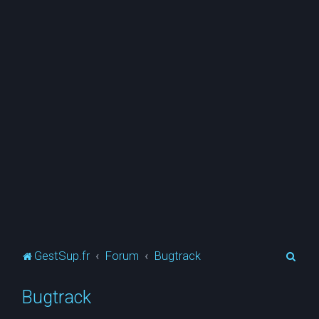
R
GestSup.fr
Forum
Bugtrack
e
Bugtrack
c
h